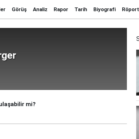
ler
Görüş
Analiz
Rapor
Tarih
Biyografi
Röport
rger
ulaşabilir mi?