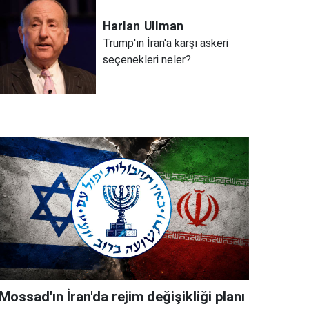
Harlan
Ullman
Trump'ın İran'a karşı askeri
seçenekleri neler?
Mossad'ın İran'da rejim değişikliği planı