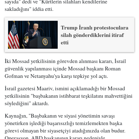
sayıda" dedi ve "Kürtlerin silahları kendilerine
sakladığını" iddia etti.
Trump İranlı protestoculara
silah gönderdiklerini itiraf
etti
İki Mossad yetkilisinin görevden alınması kararı, İsrail
güvenlik yapılanması içinde Mossad başkanı Roman
Gofman ve Netanyahu'ya karşı tepkiye yol açtı.
İsrail gazetesi Maariv, ismini açıklamadığı bir Mossad
yetkilisinin "başbakanın istihbarat teşkilatını mahvettiğini
söylediğini" aktardı.
Kaynağın, "Başbakanın ve siyasi yönetimin savaşı
yönetirken işlediği başarısızlığı temizlemekten başka
görevi olmayan bir siyasetçiyi atadığınızda olan budur.
Operasyon, ABD başkanının kararı nedeniyle