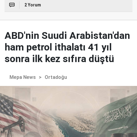
2 Yorum
ABD'nin Suudi Arabistan'dan
ham petrol ithalatı 41 yıl
sonra ilk kez sıfıra düştü
Mepa News
>
Ortadoğu