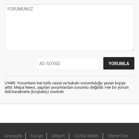
UYARI: Yorumların her türlü cezai ve hukuki sorumluluğu yazan kişiye
aittir. Mepa News, yapılan yorumlardan sorumlu değildir. Her bir yorum
600 karakterle (boşluklu) sınırlıdır.
Anasayfa
Künye
İletişim
Gizlilik İlkeleri
Sitene Ekle