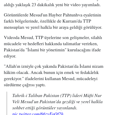
aldığı yaklaşık 23 dakikalık yeni bir video yayımladı.
Görüntülerde Mesud'un Hayber Pahtunhva eyaletinin
farklı bölgelerinde, özellikle de Kurram'da TTP
mensupları ve yerel halkla bir araya geldiği görülüyor.
Videoda Mesud, TTP üyelerine son gelişmeler, silahlı
mücadele ve hedefleri hakkında talimatlar verirken,
Pakistan'da "İslami bir yönetimin" kurulacağını ifade
ediyor.
"Allah'ın izniyle çok yakında Pakistan'da İslami nizam
hâkim olacak. Ancak bunun için emek ve fedakârlık
gerekiyor." ifadelerini kullanan Mesud, mücadeleyi
sürdürme çağrısı yaptı.
Tahrik-i Taliban Pakistan (TTP) lideri Müfti Nur
Veli Mesud'un Pakistan'da gezdiği ve yerel halkla
sohbet ettiği görüntüler yayınlandı.
pic.twitter.com/66zyFoOf2h