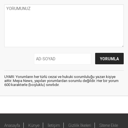
UYARI: Yorumların her türlü cezai ve hukuki sorumluluğu yazan kişiye
aittir. Mepa News, yapılan yorumlardan sorumlu değildir. Her bir yorum
600 karakterle (boşluklu) sınırlıdır.
Anasayfa
Künye
İletişim
Gizlilik İlkeleri
Sitene Ekle