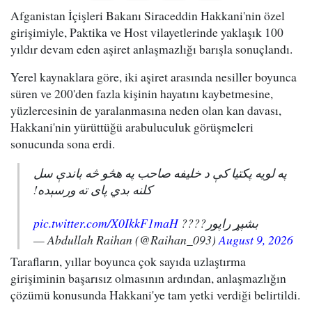
Afganistan İçişleri Bakanı Siraceddin Hakkani'nin özel
girişimiyle, Paktika ve Host vilayetlerinde yaklaşık 100
yıldır devam eden aşiret anlaşmazlığı barışla sonuçlandı.
Yerel kaynaklara göre, iki aşiret arasında nesiller boyunca
süren ve 200'den fazla kişinin hayatını kaybetmesine,
yüzlercesinin de yaralanmasına neden olan kan davası,
Hakkani'nin yürüttüğü arabuluculuk görüşmeleri
sonucunda sona erdi.
په لویه پکتیا کې د خلیفه صاحب په هڅو څه باندې سل
کلنه بدي پای ته ورسېده!
pic.twitter.com/X0IkkF1maH
بشپړ راپور????
— Abdullah Raihan (@Raihan_093)
August 9, 2026
Tarafların, yıllar boyunca çok sayıda uzlaştırma
girişiminin başarısız olmasının ardından, anlaşmazlığın
çözümü konusunda Hakkani'ye tam yetki verdiği belirtildi.