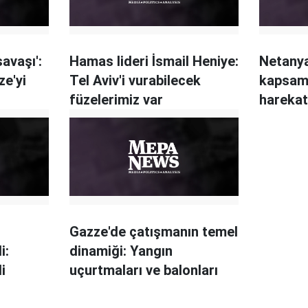
savaşı':
Hamas lideri İsmail Heniye:
Netanya
ze'yi
Tel Aviv'i vurabilecek
kapsamlı
füzelerimiz var
harekat
Gazze'de çatışmanın temel
i:
dinamiği: Yangın
i
uçurtmaları ve balonları