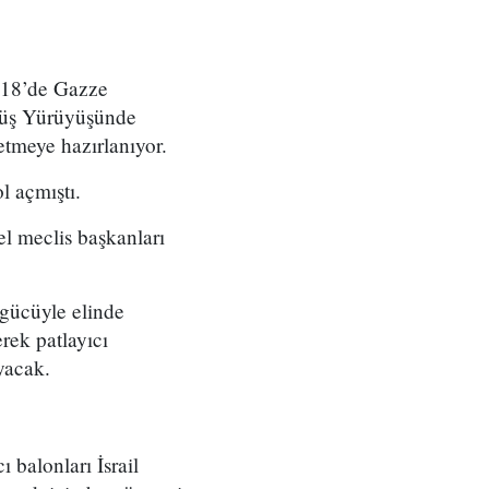
2018’de Gazze
önüş Yürüyüşünde
etmeye hazırlanıyor.
l açmıştı.
l meclis başkanları
 gücüyle elinde
rek patlayıcı
ayacak.
 balonları İsrail