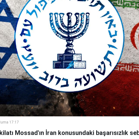
Cuma 17:17
şkilatı Mossad'ın İran konusundaki başarısızlık se