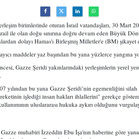
erleşim birimlerinde oturan İsrail vatandaşları, 30 Mart 
İsrail ile olan doğu sınırına doğru devam eden Büyük D
nlardan dolayı Hamas'ı Birleşmiş Milletler'e (BM) şikayet 
layıcı maddeler yaz başından bu yana yüzlerce yangına yo
si, Gazze Şeridi yakınlarındaki yerleşimlerin yerel yere
.
007 yılından bu yana Gazze Şeridi’nin egemenliğini silah
etinin işlediği insan hakları ihlallerini" gerekçe göstere
kullanımının uluslararası hukuka aykırı olduğunu vurgul
Gazze muhabiri İzzeddin Ebu İşa'nın haberine göre yanıcı