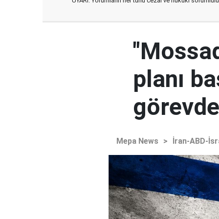
UYARI: Yorumların her türlü cezai ve hukuki sorumlulu
"Mossad'
planı ba
görevden
Mepa News
>
İran-ABD-İsr