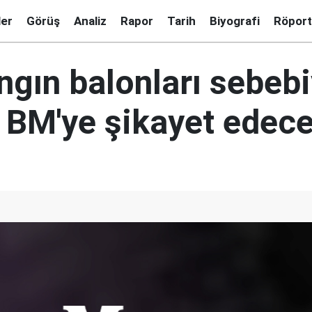
ler
Görüş
Analiz
Rapor
Tarih
Biyografi
Röport
angın balonları sebebi
 BM'ye şikayet edec