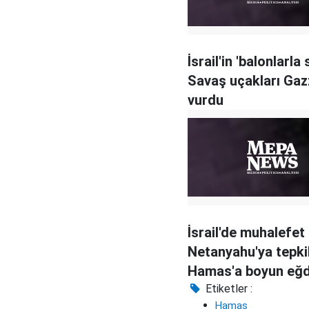
İsrail'in 'balonlarla 
Savaş uçakları Gaz
vurdu
İsrail'de muhalefet
Netanyahu'ya tepkil
Hamas'a boyun eğd
Etiketler :
Hamas