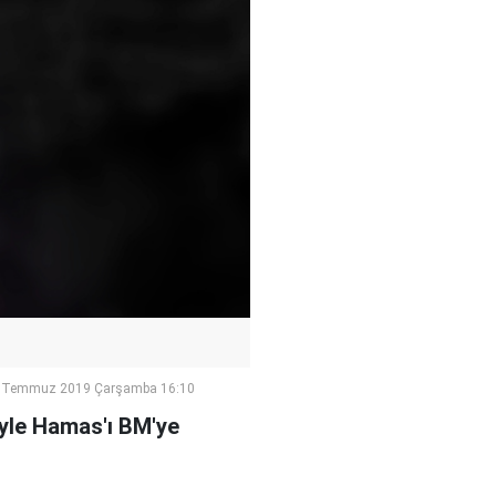
 Temmuz 2019 Çarşamba 16:10
iyle Hamas'ı BM'ye