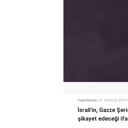
Yayınlanma:
03 Temmuz 2019 
İsrail'in, Gazze Şe
şikayet edeceği ifa