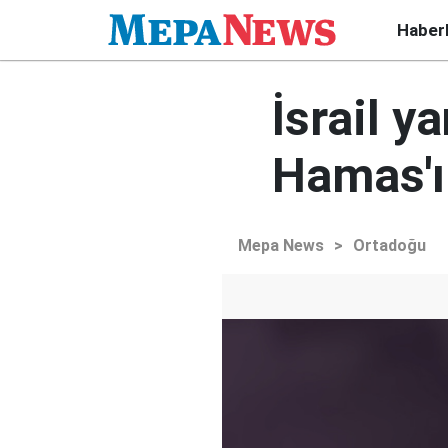
Haber
İsrail y
Hamas'ı
Mepa News
>
Ortadoğu