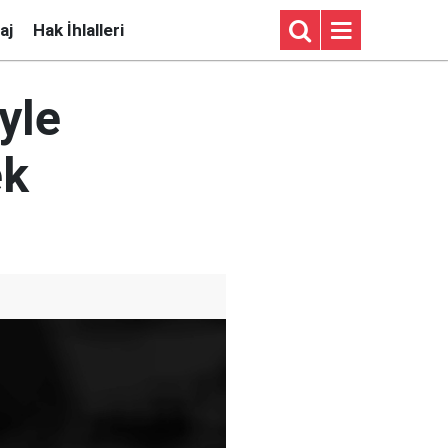
aj
Hak İhlalleri
yle
ek