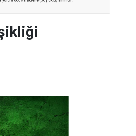
yorum 600 karakterle (boşluklu) sınırlıdır.
şikliği