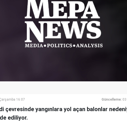
Çarşamba 16:07
Güncelleme:
03
ridi çevresinde yangınlara yol açan balonlar neden
de ediliyor.