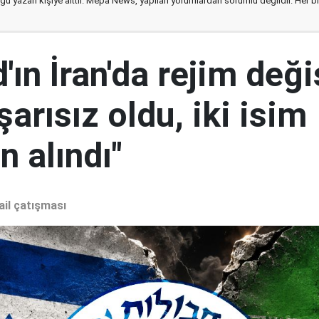
ğu yazan kişiye aittir. Mepa News, yapılan yorumlardan sorumlu değildir. Her bir 
ın İran'da rejim deği
şarısız oldu, iki isim
 alındı"
ail çatışması