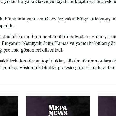
12 yıldan bu yana Gazze’ye dayatılan kuşatmayı protesto 
 hükümetinin yanı sıra Gazze'ye yakın bölgelerde yaşayan 
ep oldu.
erden bir kısmı, bu sebepten ötürü bölgeden ayrılmaya kar
nı Binyamin Netanyahu’nun Hamas ve yanıcı balonları gönd
ı protesto gösterileri düzenledi.
sakinlerinden oluşan topluluklar, hükümetlerinin onlara 
gerekçe göstererek bir dizi protesto gösterisine hazırlanı