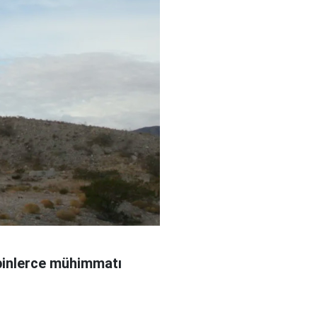
 binlerce mühimmatı