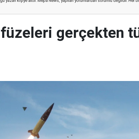
ğu yazan kişiye aittir. Mepa News, yapılan yorumlardan sorumlu değildir. Her bir 
 füzeleri gerçekten t