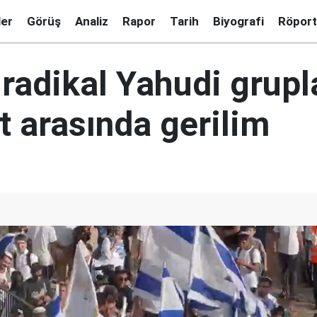
ler
Görüş
Analiz
Rapor
Tarih
Biyografi
Röport
e radikal Yahudi grupl
 arasında gerilim