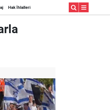
aj
Hak İhlalleri
arla