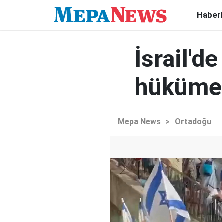
Haber
İsrail'd
hükümet
Mepa News
>
Ortadoğu