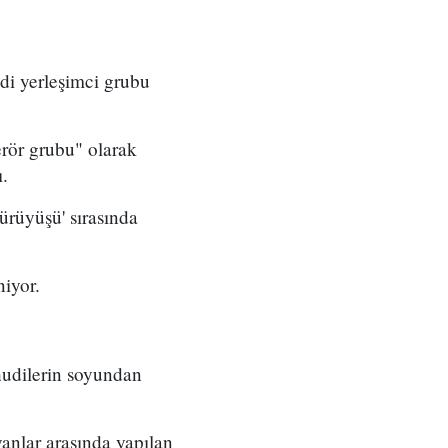
di yerleşimci grubu
erör grubu" olarak
ı.
ürüyüşü' sırasında
niyor.
hudilerin soyundan
anlar arasında yapılan