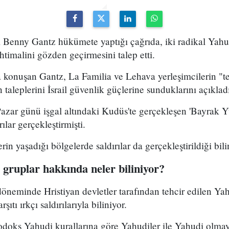
 Benny Gantz hükümete yaptığı çağrıda, iki radikal Yahu
ihtimalini gözden geçirmesini talep etti.
da konuşan Gantz, La Familia ve Lehava yerleşimcilerin "t
n taleplerini İsrail güvenlik güçlerine sunduklarını açıklad
azar günü işgal altındaki Kudüs'te gerçekleşen 'Bayrak Y
ırılar gerçekleştirmişti.
erin yaşadığı bölgelerde saldırılar da gerçekleştirildiği bili
 gruplar hakkında neler biliniyor?
döneminde Hristiyan devletler tarafından tehcir edilen Ya
ıtı ırkçı saldırılarıyla biliniyor.
odoks Yahudi kurallarına göre Yahudiler ile Yahudi olmay