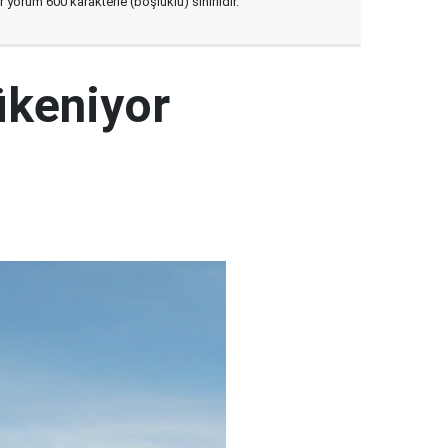
yorum 600 karakterle (boşluklu) sınırlıdır.
ükeniyor