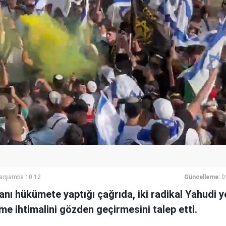
Çarşamba 10:12
Güncelleme:
0
nı hükümete yaptığı çağrıda, iki radikal Yahudi 
eme ihtimalini gözden geçirmesini talep etti.