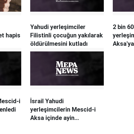
Yahudi yerleşimciler
2 bin 6
t hapis
Filistinli çocuğun yakılarak
yerleşi
öldürülmesini kutladı
Aksa'ya
Mescid-i
İsrail Yahudi
enledi
yerleşimcilerin Mescid-i
Aksa içinde ayin
düzenlemesine izin verdi