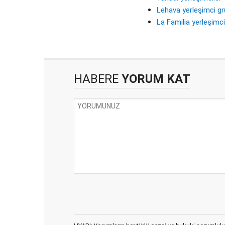
Lehava yerleşimci g
La Familia yerleşimc
HABERE
YORUM KAT