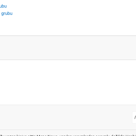
rubu
i grubu