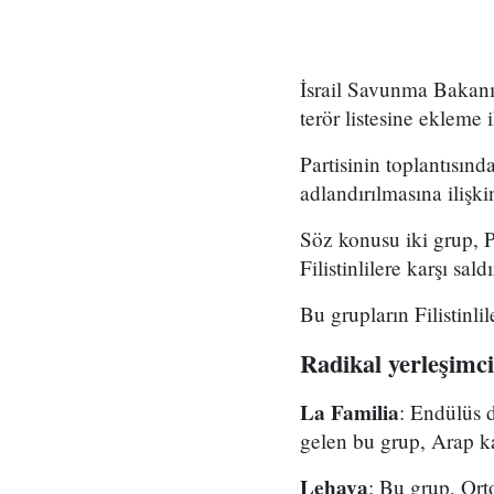
İsrail Savunma Bakanı
terör listesine ekleme 
Partisinin toplantısın
adlandırılmasına ilişki
Söz konusu iki grup, P
Filistinlilere karşı sald
Bu grupların Filistinlil
Radikal yerleşimci
La Familia
: Endülüs 
gelen bu grup, Arap karş
Lehava
: Bu grup, Ort