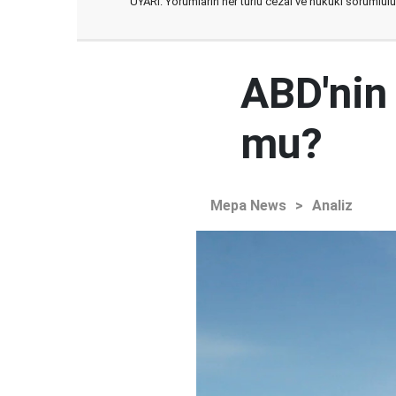
UYARI: Yorumların her türlü cezai ve hukuki sorumlulu
ABD'nin
mu?
Mepa News
>
Analiz