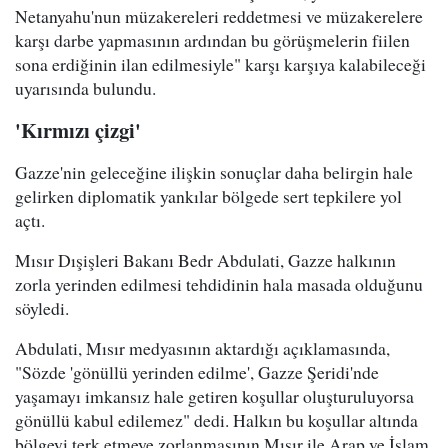
Netanyahu'nun müzakereleri reddetmesi ve müzakerelere
karşı darbe yapmasının ardından bu görüşmelerin fiilen
sona erdiğinin ilan edilmesiyle" karşı karşıya kalabileceği
uyarısında bulundu.
'Kırmızı çizgi'
Gazze'nin geleceğine ilişkin sonuçlar daha belirgin hale
gelirken diplomatik yankılar bölgede sert tepkilere yol
açtı.
Mısır Dışişleri Bakanı Bedr Abdulati, Gazze halkının
zorla yerinden edilmesi tehdidinin hala masada olduğunu
söyledi.
Abdulati, Mısır medyasının aktardığı açıklamasında,
"Sözde 'gönüllü yerinden edilme', Gazze Şeridi'nde
yaşamayı imkansız hale getiren koşullar oluşturuluyorsa
gönüllü kabul edilemez" dedi. Halkın bu koşullar altında
bölgeyi terk etmeye zorlanmasının Mısır ile Arap ve İslam