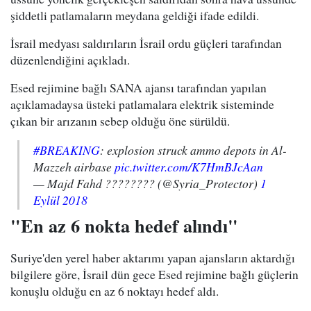
şiddetli patlamaların meydana geldiği ifade edildi.
İsrail medyası saldırıların İsrail ordu güçleri tarafından
düzenlendiğini açıkladı.
Esed rejimine bağlı SANA ajansı tarafından yapılan
açıklamadaysa üsteki patlamalara elektrik sisteminde
çıkan bir arızanın sebep olduğu öne sürüldü.
#BREAKING
: explosion struck ammo depots in Al-
Mazzeh airbase
pic.twitter.com/K7HmBJcAan
— Majd Fahd ???????? (@Syria_Protector)
1
Eylül 2018
"En az 6 nokta hedef alındı"
Suriye'den yerel haber aktarımı yapan ajansların aktardığı
bilgilere göre, İsrail dün gece Esed rejimine bağlı güçlerin
konuşlu olduğu en az 6 noktayı hedef aldı.