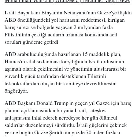
Mohammad Mansour | Al Jazeera | Tercüme: Mepa News
İsrail Başbakanı Binyamin Netanyahu'nun Gazze'ye ilişkin
ABD öncülüğündeki yol haritasını reddetmesi, kırılgan
barış süreci ve bölgede yaşayan 2 milyondan fazla
Filistinlinin çektiği acıların uzaması konusunda acil
soruları gündeme getirdi.
ABD arabuluculuğunda hazırlanan 15 maddelik plan,
Hamas'ın silahsızlanması karşılığında İsrail ordusunun
aşamalı olarak çekilmesini ve yönetimin uluslararası bir
güvenlik gücü tarafından desteklenen Filistinli
teknokratlardan oluşan bir komiteye devredilmesini
öngörüyor.
ABD Başkanı Donald Trump'ın geçen yıl Gazze için barış
planını açıklamasından bu yana İsrail, "ateşkes"
anlaşmasını ihlal ederek neredeyse her gün ölümcül
saldırılar düzenlemeyi sürdürdü. İsrail güçlerini çekmek
yerine bugün Gazze Şeridi'nin yüzde 70'inden fazlası