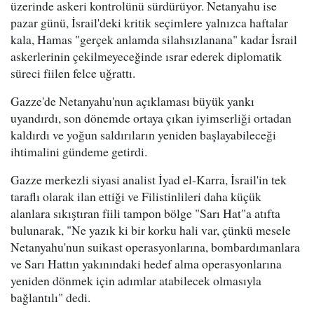
üzerinde askeri kontrolünü sürdürüyor. Netanyahu ise
pazar günü, İsrail'deki kritik seçimlere yalnızca haftalar
kala, Hamas "gerçek anlamda silahsızlanana" kadar İsrail
askerlerinin çekilmeyeceğinde ısrar ederek diplomatik
süreci fiilen felce uğrattı.
Gazze'de Netanyahu'nun açıklaması büyük yankı
uyandırdı, son dönemde ortaya çıkan iyimserliği ortadan
kaldırdı ve yoğun saldırıların yeniden başlayabileceği
ihtimalini gündeme getirdi.
Gazze merkezli siyasi analist İyad el-Karra, İsrail'in tek
taraflı olarak ilan ettiği ve Filistinlileri daha küçük
alanlara sıkıştıran fiili tampon bölge "Sarı Hat"a atıfta
bulunarak, "Ne yazık ki bir korku hali var, çünkü mesele
Netanyahu'nun suikast operasyonlarına, bombardımanlara
ve Sarı Hattın yakınındaki hedef alma operasyonlarına
yeniden dönmek için adımlar atabilecek olmasıyla
bağlantılı" dedi.