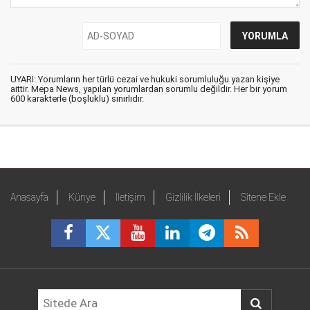
UYARI: Yorumların her türlü cezai ve hukuki sorumluluğu yazan kişiye
aittir. Mepa News, yapılan yorumlardan sorumlu değildir. Her bir yorum
600 karakterle (boşluklu) sınırlıdır.
Anasayfa
Künye
İletişim
Gizlilik İlkeleri
Sitene Ekle