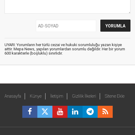
UYARI: Yorumların her türlü cezai ve hukuki sorumluluğu yazan kişiye
aittir. Mepa News, yapılan yorumlardan sorumlu değildir. Her bir yorum
600 karakterle (boşluklu) sınırlıdır.
Anasayfa
Künye
İletişim
Gizlilik İlkeleri
Sitene Ekle