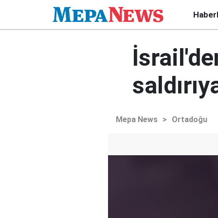
Haber
İsrail'd
saldırıy
Mepa News
>
Ortadoğu