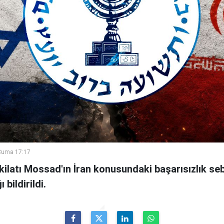
Cuma 17:17
şkilatı Mossad'ın İran konusundaki başarısızlık se
bildirildi.