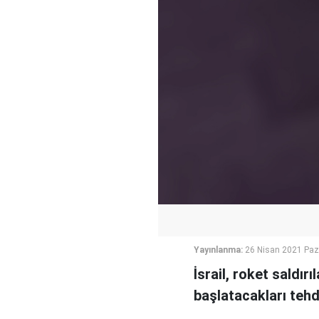
Yayınlanma:
26 Nisan 2021 Paz
İsrail, roket saldır
başlatacakları teh