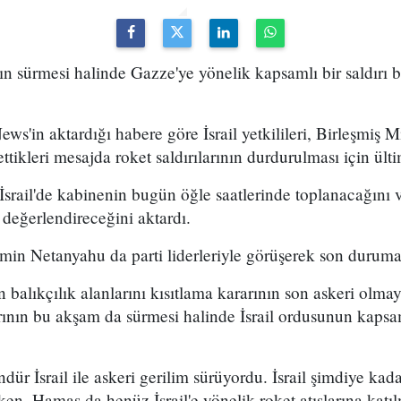
rının sürmesi halinde Gazze'ye yönelik kapsamlı bir saldırı 
ews'in aktardığı habere göre İsrail yetkilileri, Birleşmiş Mil
ettikleri mesajda roket saldırılarının durdurulması için ül
srail'de kabinenin bugün öğle saatlerinde toplanacağını 
rı değerlendireceğini aktardı.
min Netanyahu da parti liderleriyle görüşerek son duruma i
n balıkçılık alanlarını kısıtlama kararının son askeri olm
rının bu akşam da sürmesi halinde İsrail ordusunun kapsaml
dür İsrail ile askeri gerilim sürüyordu. İsrail şimdiye ka
ken, Hamas da henüz İsrail'e yönelik roket atışlarına katı