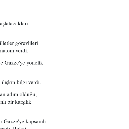
başlatacakları
letler görevlileri
timatom verdi.
ve Gazze'ye yönelik
lişkin bilgi verdi.
ayan adım olduğu,
ı bir karşılık
dar Gazze'ye kapsamlı
lmadı. Roket