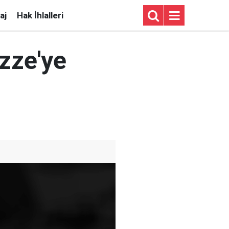
aj
Hak İhlalleri
azze'ye