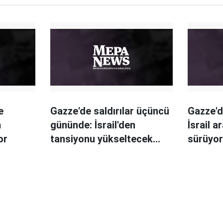
e
Gazze'de saldırılar üçüncü
Gazze'de
m
gününde: İsrail'den
İsrail a
or
tansiyonu yükseltecek
sürüyo
hamle