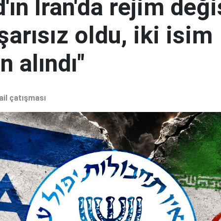
ın İran'da rejim deği
şarısız oldu, iki isim
 alındı"
ail çatışması