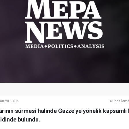
artesi 13:36
Güncelleme
ılarının sürmesi halinde Gazze'ye yönelik kapsamlı b
didinde bulundu.