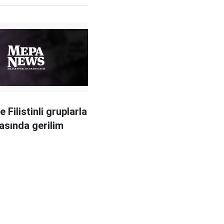
 Filistinli gruplarla
rasında gerilim
r