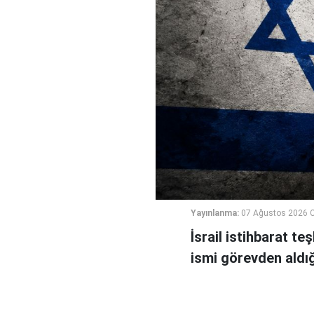
Yayınlanma:
07 Ağustos 2026 
İsrail istihbarat te
ismi görevden aldığı 