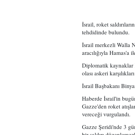
İsrail, roket saldırıla
tehdidinde bulundu.
İsrail merkezli Walla N
aracılığıyla Hamas'a il
Diplomatik kaynaklar İ
olası askeri karşılıkla
İsrail Başbakanı Binya
Haberde İsrail'in bugü
Gazze'den roket atışla
vereceği vurgulandı.
Gazze Şeridi'nde 3 gün
bir saldırı düzenlemez