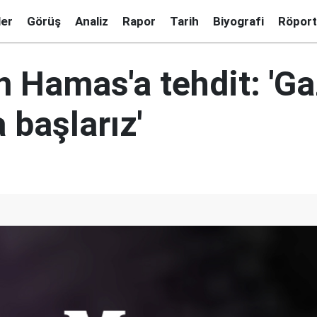
ler
Görüş
Analiz
Rapor
Tarih
Biyografi
Röport
en Hamas'a tehdit: 'G
a başlarız'