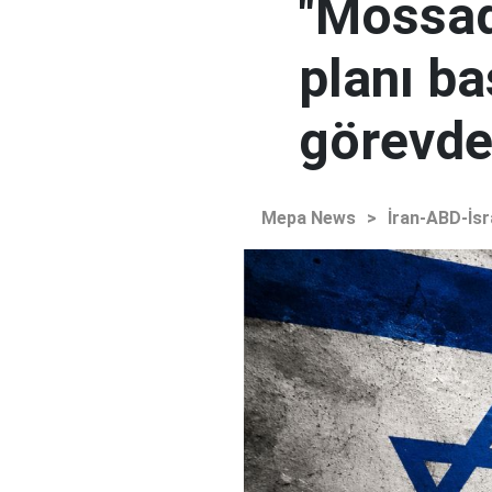
"Mossad'
planı ba
görevden
Mepa News
>
İran-ABD-İsr