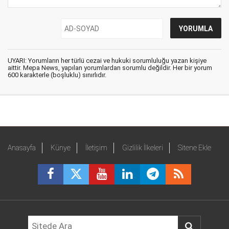
UYARI: Yorumların her türlü cezai ve hukuki sorumluluğu yazan kişiye
aittir. Mepa News, yapılan yorumlardan sorumlu değildir. Her bir yorum
600 karakterle (boşluklu) sınırlıdır.
Anasayfa
Künye
İletişim
Gizlilik İlkeleri
Sitene Ekle