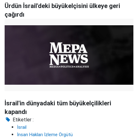
Ürdün İsrail'deki büyükelçisini ülkeye geri
çağırdı
İsrail'in dünyadaki tüm büyükelçilikleri
kapandı
Etiketler :
İsrail
İnsan Hakları İzleme Örgütü