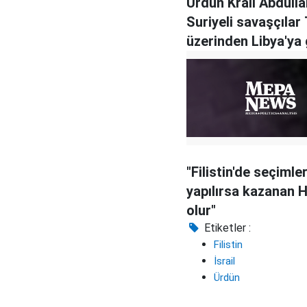
Ürdün Kralı Abdulla
Suriyeli savaşçılar
üzerinden Libya'ya 
"Filistin'de seçimle
yapılırsa kazanan
olur"
Etiketler :
Filistin
İsrail
Ürdün