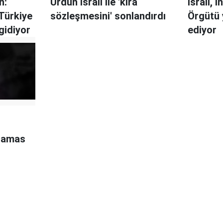
h:
Ürdün İsrail ile 'kira
İsrail, 
 Türkiye
sözleşmesini' sonlandırdı
Örgütü y
gidiyor
ediyor
r
 Hamas