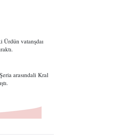
iki Ürdün vatanşdaı
raktı.
eria arasındali Kral
ştı.