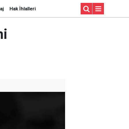
aj
Hak İhlalleri
ni