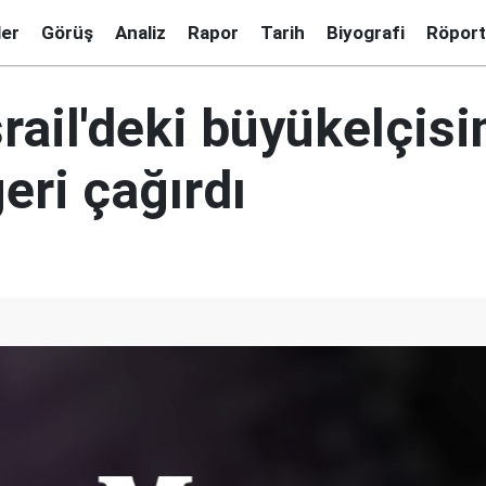
ler
Görüş
Analiz
Rapor
Tarih
Biyografi
Röport
rail'deki büyükelçisi
eri çağırdı