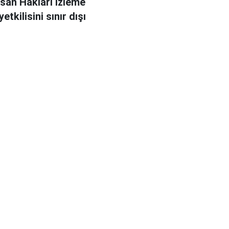
İnsan Hakları İzleme
etkilisini sınır dışı