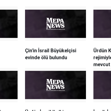
Çin'in İsrail Büyükelçisi
Ürdün K
evinde ölü bulundu
rejimiy
mevcut