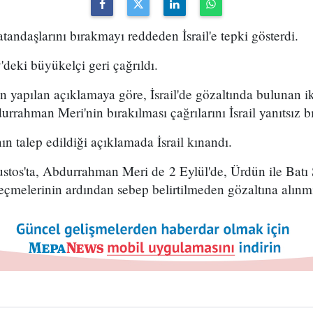
tandaşlarını bırakmayı reddeden İsrail'e tepki gösterdi.
deki büyükelçi geri çağrıldı.
an yapılan açıklamaya göre, İsrail'de gözaltında bulunan 
rrahman Meri'nin bırakılması çağrılarını İsrail yanıtsız bı
nın talep edildiği açıklamada İsrail kınandı.
tos'ta, Abdurrahman Meri de 2 Eylül'de, Ürdün ile Batı Ş
çmelerinin ardından sebep belirtilmeden gözaltına alınmı