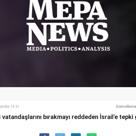
şamba 15:31
Güncelleme
 vatandaşlarını bırakmayı reddeden İsrail'e tepki 