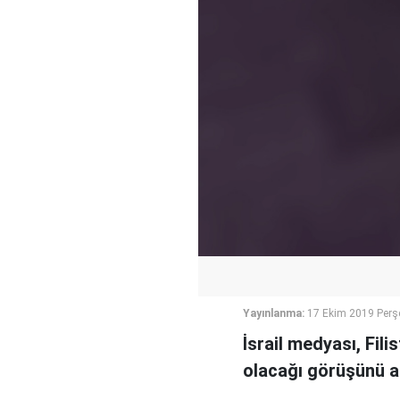
Yayınlanma:
17 Ekim 2019 Perş
İsrail medyası, Fil
olacağı görüşünü a