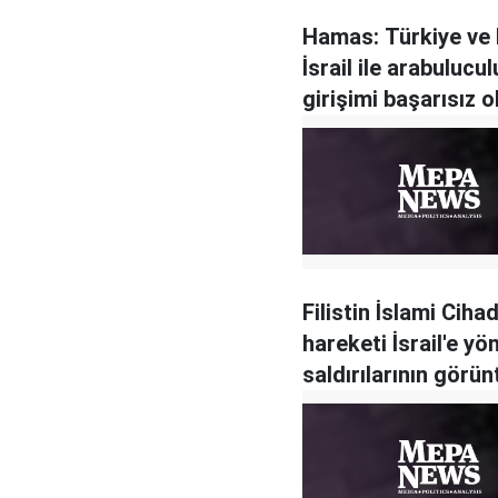
Hamas: Türkiye ve 
İsrail ile arabulucu
girişimi başarısız o
Filistin İslami Ciha
hareketi İsrail'e yö
saldırılarının görün
yayınladı