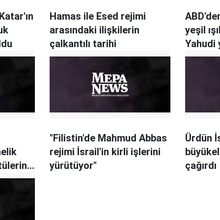
Katar'ın
Hamas ile Esed rejimi
ABD'den 
luk
arasındaki ilişkilerin
yeşil ış
ldu
çalkantılı tarihi
Yahudi 
dışı değ
d
"Filistin'de Mahmud Abbas
Ürdün İs
nelik
rejimi İsrail'in kirli işlerini
büyükel
tülerini
yürütüyor"
çağırdı