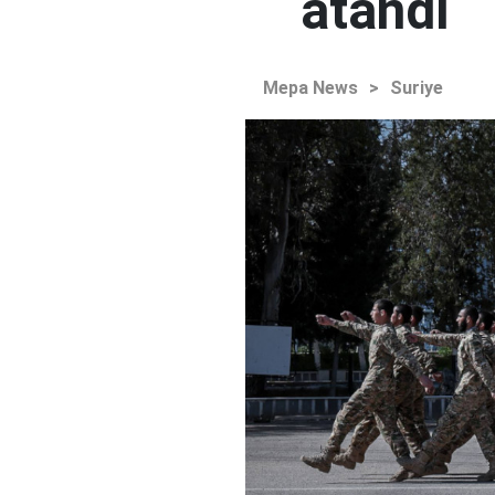
atandı
Mepa News
>
Suriye