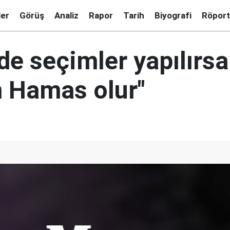
ler
Görüş
Analiz
Rapor
Tarih
Biyografi
Röport
n'de seçimler yapılırsa
 Hamas olur"