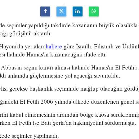
n'de seçimler yapıldığı takdirde kazananın büyük olasılıkla 
ağı görüşünü aktardı.
 Hayom'da yer alan
habere
göre İsrailli, Filistinli ve Ürdünl
i halinde Hamas'ın kazanacağını ifade etti.
 Abbas'ın seçim kararı alması halinde Hamas'ın El Fetih'
ddi anlamda güçlenmesine yol açacağı savunuldu.
lis, gerekse başkanlık seçiminde mağlup olacağını gördüğ
indeki El Fetih 2006 yılında ülkede düzenlenen genel se
erini kabul etmemesinin ardından bölge kaosa sürüklenm
ken El Fetih ise Batı Şeria'da hakimiyetini sürdürmüştü.
lkede seçimler yapılmadı.