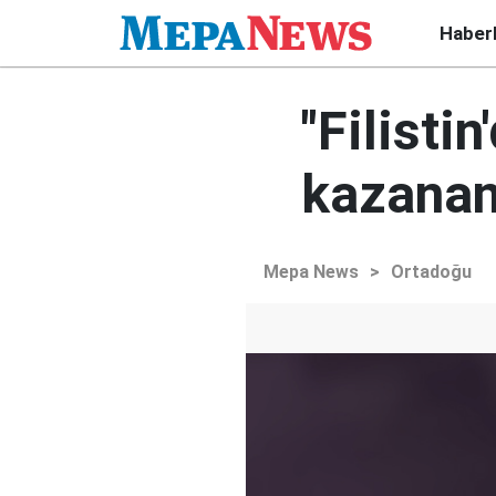
Haber
"Filisti
kazanan
Mepa News
>
Ortadoğu