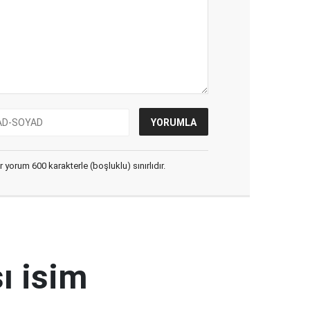
yorum 600 karakterle (boşluklu) sınırlıdır.
ı isim