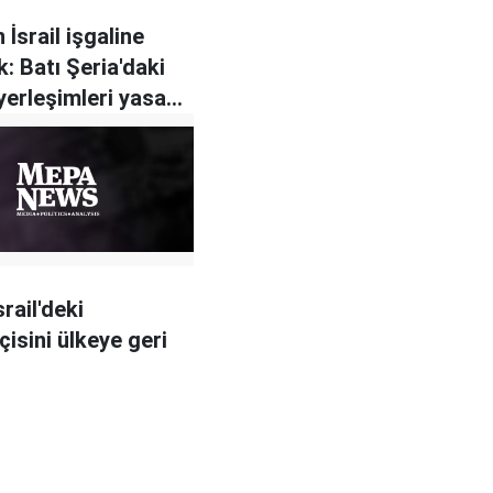
İsrail işgaline
ık: Batı Şeria'daki
yerleşimleri yasa
il
rail'deki
çisini ülkeye geri