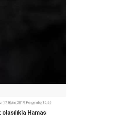
e:
17 Ekim 2019 Perşembe 12:56
k olasılıkla Hamas