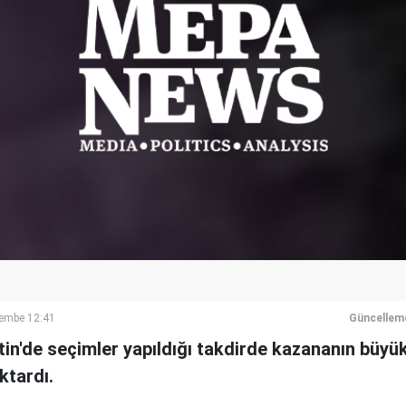
embe 12:41
Güncellem
istin'de seçimler yapıldığı takdirde kazananın büyü
ktardı.