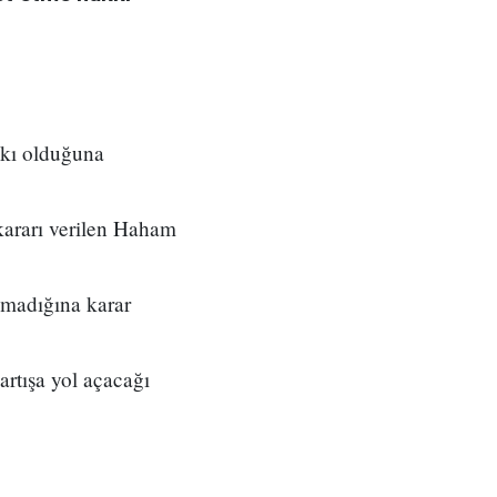
kkı olduğuna
kararı verilen Haham
lmadığına karar
artışa yol açacağı