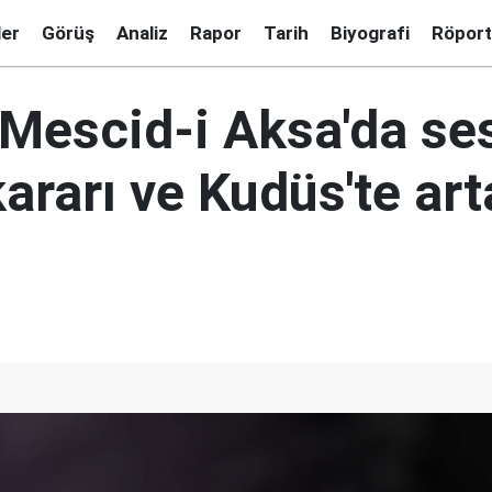
ler
Görüş
Analiz
Rapor
Tarih
Biyografi
Röport
n 'Mescid-i Aksa'da se
kararı ve Kudüs'te ar