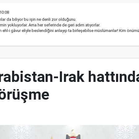
10:08
lar da biliyor bu işin ne denli zor olduğunu.
n yokluyorlar. Ama her seferinde de geri adım atıyorlar.
nin ehl-i gâvur eliyle beslendiğini anlayıp ta birleşebilse müslümanlar! Kim önüm
abistan-Irak hattınd
görüşme