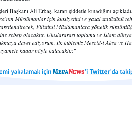
eri Başkanı Ali Erbaş, kararı şiddetle kınadığını açıkladı.
sa’nın Müslümanlar için kutsiyetini ve yasal statüsünü teh
cesaretlendirecek, Filistinli Müslümanlara yönelik sürdürdü
ne sebep olacaktır. Uluslararası toplumu ve İslam dünyası
çıkmaya davet ediyorum. İlk kıblemiz Mescid-i Aksa ve Ha
ıyamete kadar böyle kalacaktır."