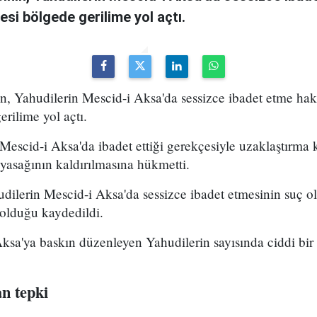
i bölgede gerilime yol açtı.
in, Yahudilerin Mescid-i Aksa'da sessizce ibadet etme ha
rilime yol açtı.
scid-i Aksa'da ibadet ettiği gerekçesiyle uzaklaştırma 
yasağının kaldırılmasına hükmetti.
dilerin Mescid-i Aksa'da sessizce ibadet etmesinin suç o
 olduğu kaydedildi.
ksa'ya baskın düzenleyen Yahudilerin sayısında ciddi bir 
an tepki