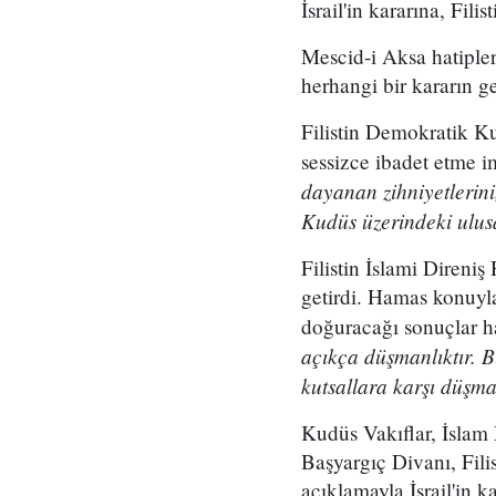
İsrail'in kararına, Fili
Mescid-i Aksa hatiple
herhangi bir kararın g
Filistin Demokratik K
sessizce ibadet etme i
dayanan zihniyetlerini
Kudüs üzerindeki ulusa
Filistin İslami Direniş
getirdi. Hamas konuyla
doğuracağı sonuçlar 
açıkça düşmanlıktır. B
kutsallara karşı düşm
Kudüs Vakıflar, İslam
Başyargıç Divanı, Fili
açıklamayla İsrail'in ka