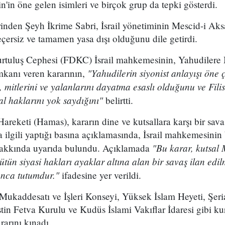
stin'in öne gelen isimleri ve birçok grup da tepki gösterdi.
rinden Şeyh İkrime Sabri, İsrail yönetiminin Mescid-i Ak
eçersiz ve tamamen yasa dışı olduğunu dile getirdi.
urtuluş Cephesi (FDKC) İsrail mahkemesinin, Yahudilere
"Yahudilerin siyonist anlayışı öne 
mkanı veren kararının,
, mitlerini ve yalanlarını dayatma esaslı olduğunu ve Filis
l haklarını yok saydığını"
belirtti.
 Hareketi (Hamas), kararın dine ve kutsallara karşı bir sav
 ilgili yaptığı basına açıklamasında, İsrail mahkemesinin 
"Bu karar, kutsal 
hakkında uyarıda bulundu. Açıklamada
ütün siyasi hakları ayaklar altına alan bir savaş ilan edil
anca tutumdur."
ifadesine yer verildi.
 Mukaddesatı ve İşleri Konseyi, Yüksek İslam Heyeti, Şer
stin Fetva Kurulu ve Kudüs İslami Vakıflar İdaresi gibi k
rarını kınadı.