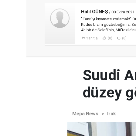
Halil GÜNEŞ
/ 08 Ekim 2021 
"Tanrı'yı kıyamete zorlamak!" On
Kudüs bizim gözbebeğimiz. Zemi
Ah bir de Selefi'nin, Mü'tezile'
Yanıtla
(0)
(0)
Suudi Ar
düzey 
Mepa News
>
Irak