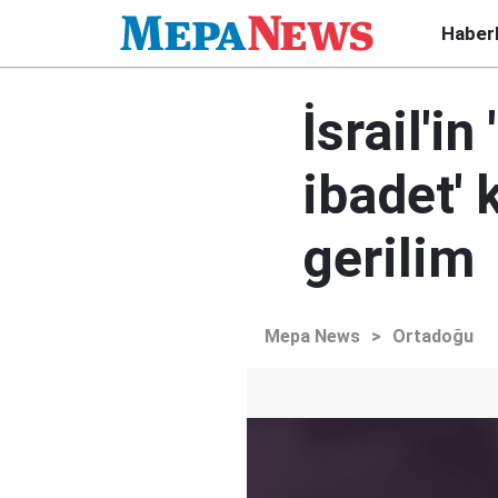
Haber
İsrail'i
ibadet' 
gerilim
Mepa News
>
Ortadoğu