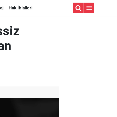
aj
Hak İhlalleri
ssiz
tan