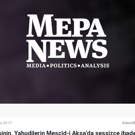
a 08:37
Güncel
sinin, Yahudilerin Mescid-i Aksa'da sessizce ibad