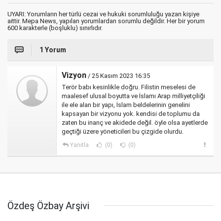
UYARI: Yorumların her türlü cezai ve hukuki sorumluluğu yazan kişiye
aittir. Mepa News, yapılan yorumlardan sorumlu değildir. Her bir yorum
600 karakterle (boşluklu) sınırlıdır.
1 Yorum
Vizyon
/ 25 Kasım 2023 16:35
Terör babı kesinlikle doğru. Filistin meselesi de
maalesef ulusal boyutta ve İslamı Arap milliyetçiliği
ile ele alan bir yapı, İslam beldelerinin genelini
kapsayan bir vizyonu yok. kendisi de toplumu da
zaten bu inanç ve akidede değil. öyle olsa ayetlerde
geçtiği üzere yöneticileri bu çizgide olurdu.
Yanıtla
(0)
(0)
Özdeş Özbay Arşivi