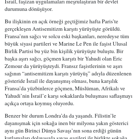
İsrail, faşizan uygulamaları meşrulaştıran bir devlet
durumuna dönüşüyor.
Bu ilişkinin en açık örneği geçtiğimiz hafta Paris’te
gerçekleşen Antisemitizm karşıtı yürüyüşte görüldü.
Fransa’nın sağcı ve solcu eski başkanları, neredeyse tüm
büyük siyasi partileri ve Marine Le Pen ile faşist Ulusal
Birlik Partisi bu yüz bin kişilik yürüyüşte buluştu. Bir
başka aşırı sağcı, göçmen karşıtı bir Yahudi olan Eric
Zemour da yürüyüşteydi. Fransız faşistlerinin ve aşırı
sağının “antisemitizm karşıtı yürüyüş” adıyla düzenlenen
gösteride İsrail ile dayanışmış olması, buna karşılık
Fransa’da yüzbinlerce göçmen, Müslüman, Afrikalı ve
Yahudi’nin İsrail’e karşı sokaklarda buluşması saflaşmayı
açıkça ortaya koymuş oluyordu.
Benzer bir durum Londra’da da yaşandı. Filistin’le
dayanışmak için sokağa inen bir milyona yakın gösterici
aynı gün Birinci Dünya Savaşı’nın sona erdiği günün
kutlamaları dolayısıyla savaş gazileri ile birlikte sokağa