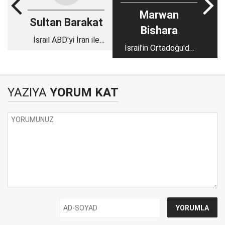
Marwan
Sultan Barakat
Bishara
İsrail ABD'yi İran ile
İsrail'in Ortadoğu'da
savaşa sürüklemek mi
bir geleceği kalmadı
istiyor?
YAZIYA
YORUM KAT