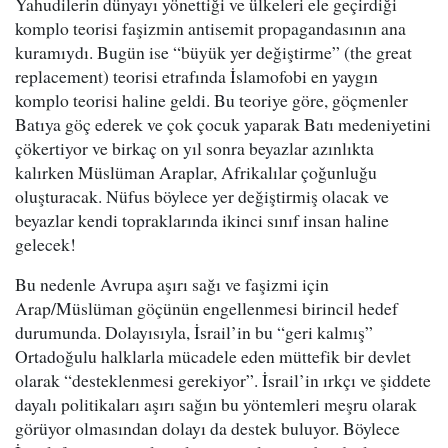
Yahudilerin dünyayı yönettiği ve ülkeleri ele geçirdiği
komplo teorisi faşizmin antisemit propagandasının ana
kuramıydı. Bugün ise “büyük yer değiştirme” (the great
replacement) teorisi etrafında İslamofobi en yaygın
komplo teorisi haline geldi. Bu teoriye göre, göçmenler
Batıya göç ederek ve çok çocuk yaparak Batı medeniyetini
çökertiyor ve birkaç on yıl sonra beyazlar azınlıkta
kalırken Müslüman Araplar, Afrikalılar çoğunluğu
oluşturacak. Nüfus böylece yer değiştirmiş olacak ve
beyazlar kendi topraklarında ikinci sınıf insan haline
gelecek!
Bu nedenle Avrupa aşırı sağı ve faşizmi için
Arap/Müslüman göçünün engellenmesi birincil hedef
durumunda. Dolayısıyla, İsrail’in bu “geri kalmış”
Ortadoğulu halklarla mücadele eden müttefik bir devlet
olarak “desteklenmesi gerekiyor”. İsrail’in ırkçı ve şiddete
dayalı politikaları aşırı sağın bu yöntemleri meşru olarak
görüyor olmasından dolayı da destek buluyor. Böylece