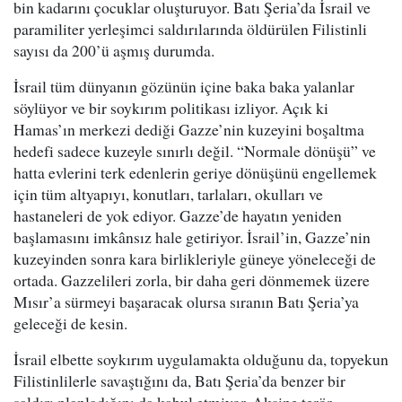
bin kadarını çocuklar oluşturuyor. Batı Şeria’da İsrail ve
paramiliter yerleşimci saldırılarında öldürülen Filistinli
sayısı da 200’ü aşmış durumda.
İsrail tüm dünyanın gözünün içine baka baka yalanlar
söylüyor ve bir soykırım politikası izliyor. Açık ki
Hamas’ın merkezi dediği Gazze’nin kuzeyini boşaltma
hedefi sadece kuzeyle sınırlı değil. “Normale dönüşü” ve
hatta evlerini terk edenlerin geriye dönüşünü engellemek
için tüm altyapıyı, konutları, tarlaları, okulları ve
hastaneleri de yok ediyor. Gazze’de hayatın yeniden
başlamasını imkânsız hale getiriyor. İsrail’in, Gazze’nin
kuzeyinden sonra kara birlikleriyle güneye yöneleceği de
ortada. Gazzelileri zorla, bir daha geri dönmemek üzere
Mısır’a sürmeyi başaracak olursa sıranın Batı Şeria’ya
geleceği de kesin.
İsrail elbette soykırım uygulamakta olduğunu da, topyekun
Filistinlilerle savaştığını da, Batı Şeria’da benzer bir