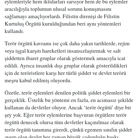
eylemleriyle hem iktidarları sarsıyor hem de bu eylemler
aracılığıyla toplumun ulusal sorunu konuşmasını
sağlamayı amaçlıyorlardı. Filistin direnişi de Filistin
Kurtuluş Örgütü kurulduğundan beri aynı yöntemleri
kullandı.
Terör örgütü kavramı ise çok daha yakın tarihlerde, rejim
veya işgal karşıtı hareketleri insansızlaştırmak ve salt
şiddetten ibaret gruplar olarak göstermek amacıyla icat
edildi. Ayrıca insanlık dışı gruplar olarak gösterildikleri
için de teröristlere karşı her türlü şiddet ve devlet terörü
meşru kabul edilmiş oluyordu.
Özetle, terör eylemleri denilen politik şiddet eylemleri bir
gerçeklik. Üstelik bu yöntemi en fazla, en acımasız şekilde
kullanan da devletler oluyor. Ancak ‘terör örgütü’ diye bir
şey yok. Eğer terör eylemlerine başvuran örgütlere terör
örgütü denecek olursa tüm devletler kaçınılmaz olarak
terör örgütü tanımına girerdi, çünkü egemen sınıfın şiddet
aygıtı olan devlet her zaman büyük çoğunluğu baskı