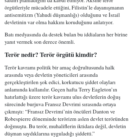
saldırı planladığını da kabul etmiyor. Aksine terör
örgütleriyle mücadele ettiğini, Filistin’le dayanışmanın
antisemitizm (Yahudi düşmanlığı) olduğunu ve İsrail
devletinin var olma hakkını koruduğunu anlatıyor.
Batı medyasında da destek bulan bu iddiaların her birine
yanıt vermek son derece önemli.
Terör nedir? Terör örgütü kimdir?
Terör kavramı politik bir amaç doğrultusunda halk
arasında veya devletin yöneticileri arasında
gerçekleştirilen şok edici, korkutucu şiddet olayları
anlamında kullanılır. Geçen hafta Terry Eagleton’ın
hatırlattığı üzere terör kavramı ulus devletlerin doğuş
sürecinde burjuva Fransız Devrimi sırasında ortaya
çıkmıştı: “Fransız Devrimi’nin öncüleri Danton ve
Robespierre döneminde terörizm aslen devlet teröründen
doğmuştu. Bu terör, muhaliflerin iktidara değil, devletin
düşman saydıklarına uyguladığı şiddetti.”