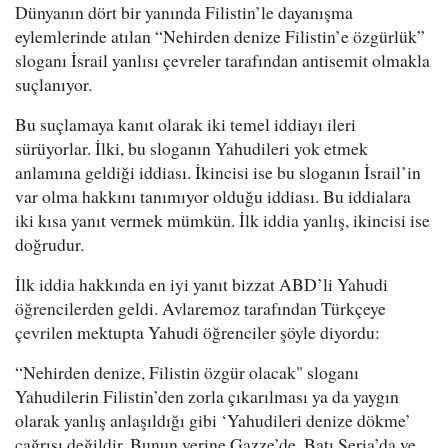
Dünyanın dört bir yanında Filistin’le dayanışma
eylemlerinde atılan “Nehirden denize Filistin’e özgürlük”
sloganı İsrail yanlısı çevreler tarafından antisemit olmakla
suçlanıyor.
Bu suçlamaya kanıt olarak iki temel iddiayı ileri
sürüyorlar. İlki, bu sloganın Yahudileri yok etmek
anlamına geldiği iddiası. İkincisi ise bu sloganın İsrail’in
var olma hakkını tanımıyor olduğu iddiası. Bu iddialara
iki kısa yanıt vermek mümkün. İlk iddia yanlış, ikincisi ise
doğrudur.
İlk iddia hakkında en iyi yanıt bizzat ABD’li Yahudi
öğrencilerden geldi. Avlaremoz tarafından Türkçeye
çevrilen mektupta Yahudi öğrenciler şöyle diyordu:
“Nehirden denize, Filistin özgür olacak" sloganı
Yahudilerin Filistin’den zorla çıkarılması ya da yaygın
olarak yanlış anlaşıldığı gibi ‘Yahudileri denize dökme’
çağrısı değildir. Bunun yerine Gazze’de, Batı Şeria’da ve