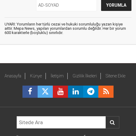
UYARI: Yorumların her türlü cezai ve hukuki sorumluluğu yazan kişiye
aittir. Mepa News, yapılan yorumlardan sorumlu değildir. Her bir yorum
600 karakterle (boşluklu) sınırlıdır.
Anasayfa
Künye
İletişim
Gizlilik İlkeleri
Sitene Ekle