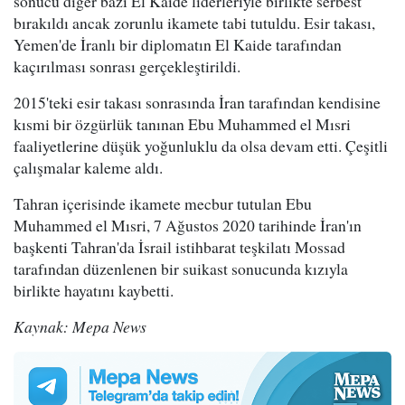
sonucu diğer bazı El Kaide liderleriyle birlikte serbest
bırakıldı ancak zorunlu ikamete tabi tutuldu. Esir takası,
Yemen'de İranlı bir diplomatın El Kaide tarafından
kaçırılması sonrası gerçekleştirildi.
2015'teki esir takası sonrasında İran tarafından kendisine
kısmi bir özgürlük tanınan Ebu Muhammed el Mısri
faaliyetlerine düşük yoğunluklu da olsa devam etti. Çeşitli
çalışmalar kaleme aldı.
Tahran içerisinde ikamete mecbur tutulan Ebu
Muhammed el Mısri, 7 Ağustos 2020 tarihinde İran'ın
başkenti Tahran'da İsrail istihbarat teşkilatı Mossad
tarafından düzenlenen bir suikast sonucunda kızıyla
birlikte hayatını kaybetti.
Kaynak: Mepa News