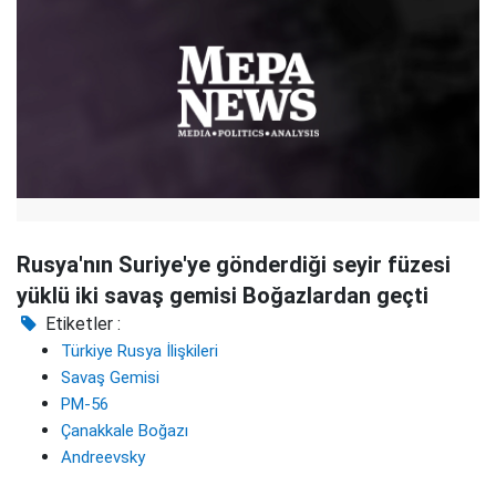
Rusya'nın Suriye'ye gönderdiği seyir füzesi
yüklü iki savaş gemisi Boğazlardan geçti
Etiketler :
Türkiye Rusya İlişkileri
Savaş Gemisi
PM-56
Çanakkale Boğazı
Andreevsky