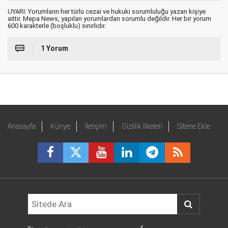
UYARI: Yorumların her türlü cezai ve hukuki sorumluluğu yazan kişiye
aittir. Mepa News, yapılan yorumlardan sorumlu değildir. Her bir yorum
600 karakterle (boşluklu) sınırlıdır.
1 Yorum
Anasayfa
Künye
İletişim
Gizlilik İlkeleri
Sitene Ekle