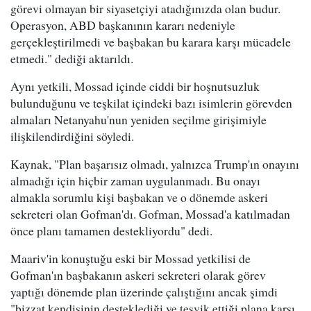
görevi olmayan bir siyasetçiyi atadığınızda olan budur.
Operasyon, ABD başkanının kararı nedeniyle
gerçekleştirilmedi ve başbakan bu karara karşı mücadele
etmedi." dediği aktarıldı.
Aynı yetkili, Mossad içinde ciddi bir hoşnutsuzluk
bulunduğunu ve teşkilat içindeki bazı isimlerin görevden
almaları Netanyahu'nun yeniden seçilme girişimiyle
ilişkilendirdiğini söyledi.
Kaynak, "Plan başarısız olmadı, yalnızca Trump'ın onayını
almadığı için hiçbir zaman uygulanmadı. Bu onayı
almakla sorumlu kişi başbakan ve o dönemde askeri
sekreteri olan Gofman'dı. Gofman, Mossad'a katılmadan
önce planı tamamen destekliyordu" dedi.
Maariv'in konuştuğu eski bir Mossad yetkilisi de
Gofman'ın başbakanın askeri sekreteri olarak görev
yaptığı dönemde plan üzerinde çalıştığını ancak şimdi
"bizzat kendisinin desteklediği ve teşvik ettiği plana karşı