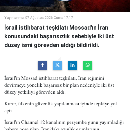
Yayınlanma:
07 Ağustos 2026 Cuma 17:17
İsrail istihbarat teşkilatı Mossad'ın İran
konusundaki başarısızlık sebebiyle iki üst
düzey ismi görevden aldığı bildirildi.
İsrail'in Mossad istihbarat teşkilatı, İran rejimini
devirmeye yönelik başarısız bir plan nedeniyle iki üst
düzey yetkiliyi görevden aldı.
Karar, ülkenin güvenlik yapılanması içinde tepkiye yol
açtı.
İsrail'in Channel 12 kanalının perşembe günü yayımladığı
habere göre plan, İran'daki azınlık gruplarının