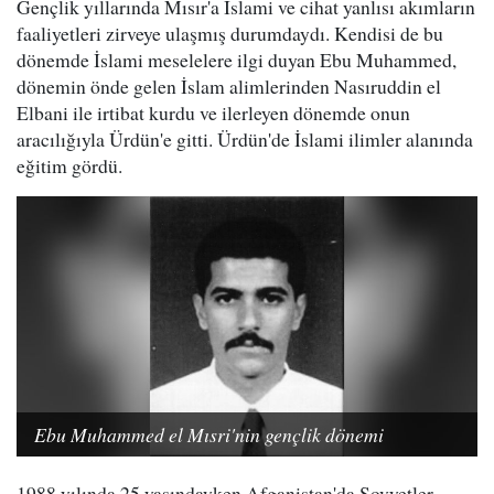
Gençlik yıllarında Mısır'a İslami ve cihat yanlısı akımların
faaliyetleri zirveye ulaşmış durumdaydı. Kendisi de bu
dönemde İslami meselelere ilgi duyan Ebu Muhammed,
dönemin önde gelen İslam alimlerinden Nasıruddin el
Elbani ile irtibat kurdu ve ilerleyen dönemde onun
aracılığıyla Ürdün'e gitti. Ürdün'de İslami ilimler alanında
eğitim gördü.
Ebu Muhammed el Mısri'nin gençlik dönemi
1988 yılında 25 yaşındayken Afganistan'da Sovyetler