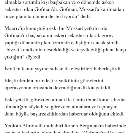
almakla sorumlu kişi başbakan ve o dönemde askeri
sekreteri olan Gofman'dı. Gofman, Mossad'a katılmadan
önce planı tamamen destekliyordu" dedi.
Maariv'in konuştuğu eski bir Mossad yetkilisi de
Gofman'ın başbakanın askeri sekreteri olarak görev
yaptığı dönemde plan üzerinde çalıştığını ancak şimdi
"bizzat kendisinin desteklediği ve teşvik ettiği plana karşı
çıktığını" söyledi.
İsrail'in kamu yayıncısı Kan da eleştirileri haberleştirdi.
Eleştirilerden birinde, iki yetkilinin görevlerini
operasyonun ortasında devraldığına dikkat çekildi.
Eski yetkili, görevden alınan iki ismin temel karar alıcılar
olmadığını söyledi ve görevden almalara yol açmayan
daha büyük başarısızlıklardan haberdar olduğunu ekledi.
Yedioth Ahronoth muhabiri Ronen Bergman'ın haberinde
ise bazı kişilerin görevden almaları, "Gofman'ın Mossad