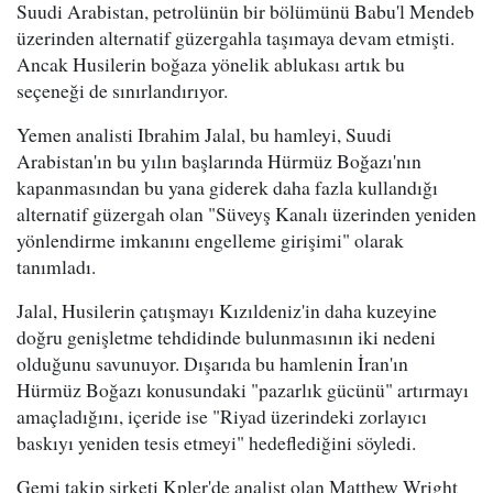
Suudi Arabistan, petrolünün bir bölümünü Babu'l Mendeb
üzerinden alternatif güzergahla taşımaya devam etmişti.
Ancak Husilerin boğaza yönelik ablukası artık bu
seçeneği de sınırlandırıyor.
Yemen analisti Ibrahim Jalal, bu hamleyi, Suudi
Arabistan'ın bu yılın başlarında Hürmüz Boğazı'nın
kapanmasından bu yana giderek daha fazla kullandığı
alternatif güzergah olan "Süveyş Kanalı üzerinden yeniden
yönlendirme imkanını engelleme girişimi" olarak
tanımladı.
Jalal, Husilerin çatışmayı Kızıldeniz'in daha kuzeyine
doğru genişletme tehdidinde bulunmasının iki nedeni
olduğunu savunuyor. Dışarıda bu hamlenin İran'ın
Hürmüz Boğazı konusundaki "pazarlık gücünü" artırmayı
amaçladığını, içeride ise "Riyad üzerindeki zorlayıcı
baskıyı yeniden tesis etmeyi" hedeflediğini söyledi.
Gemi takip şirketi Kpler'de analist olan Matthew Wright