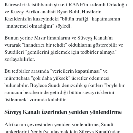
Küresel risk istihbaratı şirketi RANE'in kıdemli Ortadoğu
ve Kuzey Afrika analisti Ryan Bohl, Husilerin
Kızıldeniz'in kuzeyindeki "bütün trafiği" kapatmasının
"muhtemel olmadığını" söyledi.
Bunun yerine Mısır limanlarını ve Süveyş Kanalı'nı
vurarak "inandırıcı bir tehdit" olduklarını gösterebilir ve
Suudileri "gemilerini gizlemek için tedbirler almaya"
zorlayabilirler.
Bu tedbirler arasında "vericilerin kapatılması" ve
mürettebata "çok daha yüksek" ücretler ödenmesi
bulunabilir. Böylece Suudi denizcilik şirketleri "böyle bir
sonucun beraberinde getirdiği bütün savaş risklerini
üstlenmek" zorunda kalabilir.
Süveyş Kanalı üzerinden yeniden yönlendirme
Afrika'nın çevresinden yeniden yönlendirme, Suudi
tankerlerini Yenbu'ya ulaşmak için Süveyş Kanalı'ndan