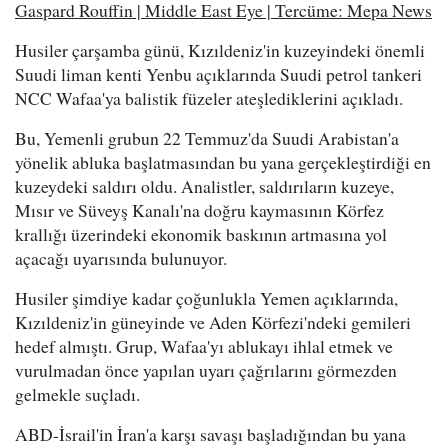
Gaspard Rouffin | Middle East Eye | Tercüme: Mepa News
Husiler çarşamba günü, Kızıldeniz'in kuzeyindeki önemli
Suudi liman kenti Yenbu açıklarında Suudi petrol tankeri
NCC Wafaa'ya balistik füzeler ateşlediklerini açıkladı.
Bu, Yemenli grubun 22 Temmuz'da Suudi Arabistan'a
yönelik abluka başlatmasından bu yana gerçekleştirdiği en
kuzeydeki saldırı oldu. Analistler, saldırıların kuzeye,
Mısır ve Süveyş Kanalı'na doğru kaymasının Körfez
krallığı üzerindeki ekonomik baskının artmasına yol
açacağı uyarısında bulunuyor.
Husiler şimdiye kadar çoğunlukla Yemen açıklarında,
Kızıldeniz'in güneyinde ve Aden Körfezi'ndeki gemileri
hedef almıştı. Grup, Wafaa'yı ablukayı ihlal etmek ve
vurulmadan önce yapılan uyarı çağrılarını görmezden
gelmekle suçladı.
ABD-İsrail'in İran'a karşı savaşı başladığından bu yana