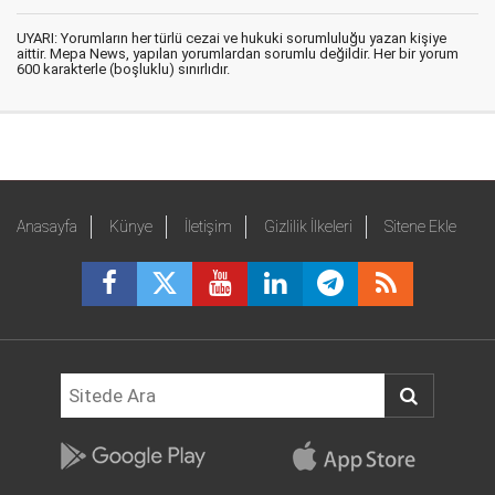
UYARI: Yorumların her türlü cezai ve hukuki sorumluluğu yazan kişiye
aittir. Mepa News, yapılan yorumlardan sorumlu değildir. Her bir yorum
600 karakterle (boşluklu) sınırlıdır.
Anasayfa
Künye
İletişim
Gizlilik İlkeleri
Sitene Ekle