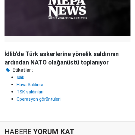
İdlib'de Türk askerlerine yönelik saldırının
ardından NATO olağanüstü toplanıyor
Etiketler :
Idlib
Hava Saldırısı
TSK saldırıları
Operasyon görüntüleri
HABERE
YORUM KAT