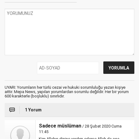
UYARI: Yorumların her türlü cezai ve hukuki sorumluluğu yazan kişiye
aittir. Mepa News, yapılan yorumlardan sorumlu değildir. Her bir yorum
600 karakterle (boşluklu) sınırlıdır.
1 Yorum
Sadece müslüman
/ 28 Şubat 2020 Cuma
11:45
Kim Allahın dinine yardım ederse Allah da ona