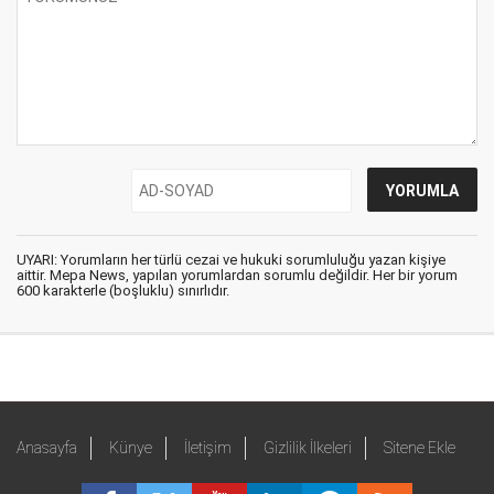
UYARI: Yorumların her türlü cezai ve hukuki sorumluluğu yazan kişiye
aittir. Mepa News, yapılan yorumlardan sorumlu değildir. Her bir yorum
600 karakterle (boşluklu) sınırlıdır.
Anasayfa
Künye
İletişim
Gizlilik İlkeleri
Sitene Ekle