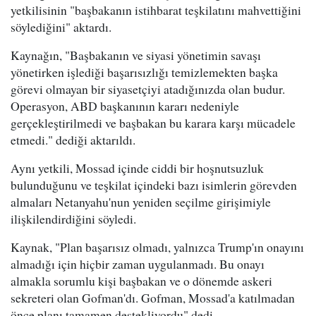
yetkilisinin "başbakanın istihbarat teşkilatını mahvettiğini
söylediğini" aktardı.
Kaynağın, "Başbakanın ve siyasi yönetimin savaşı
yönetirken işlediği başarısızlığı temizlemekten başka
görevi olmayan bir siyasetçiyi atadığınızda olan budur.
Operasyon, ABD başkanının kararı nedeniyle
gerçekleştirilmedi ve başbakan bu karara karşı mücadele
etmedi." dediği aktarıldı.
Aynı yetkili, Mossad içinde ciddi bir hoşnutsuzluk
bulunduğunu ve teşkilat içindeki bazı isimlerin görevden
almaları Netanyahu'nun yeniden seçilme girişimiyle
ilişkilendirdiğini söyledi.
Kaynak, "Plan başarısız olmadı, yalnızca Trump'ın onayını
almadığı için hiçbir zaman uygulanmadı. Bu onayı
almakla sorumlu kişi başbakan ve o dönemde askeri
sekreteri olan Gofman'dı. Gofman, Mossad'a katılmadan
önce planı tamamen destekliyordu" dedi.