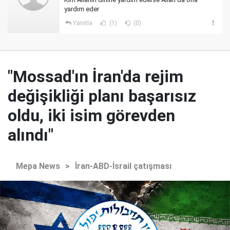
yardım eder
Yanıtla
(1)
(0)
"Mossad'ın İran'da rejim
değişikliği planı başarısız
oldu, iki isim görevden
alındı"
Mepa News
>
İran-ABD-İsrail çatışması