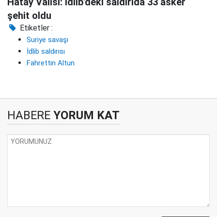
Hatay Valisi: İdlib'deki saldırıda 33 asker
şehit oldu
Etiketler :
Suriye savaşı
İdlib saldırısı
Fahrettin Altun
HABERE
YORUM KAT