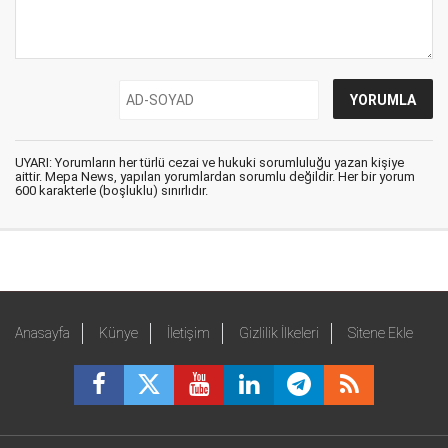
UYARI: Yorumların her türlü cezai ve hukuki sorumluluğu yazan kişiye
aittir. Mepa News, yapılan yorumlardan sorumlu değildir. Her bir yorum
600 karakterle (boşluklu) sınırlıdır.
Anasayfa
Künye
İletişim
Gizlilik İlkeleri
Sitene Ekle