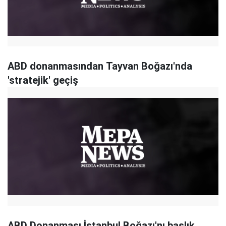
ABD donanmasından Tayvan Boğazı'nda
'stratejik' geçiş
ABD Donanması İstanbul Boğazı'nı başlık