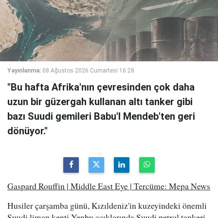
Yayınlanma:
08 Ağustos 2026 Cumartesi 16:28
"Bu hafta Afrika'nın çevresinden çok daha
uzun bir güzergah kullanan altı tanker gibi
bazı Suudi gemileri Babu'l Mendeb'ten geri
dönüyor."
Gaspard Rouffin | Middle East Eye | Tercüme: Mepa News
Husiler çarşamba günü, Kızıldeniz'in kuzeyindeki önemli
Suudi liman kenti Yenbu açıklarında Suudi petrol tankeri