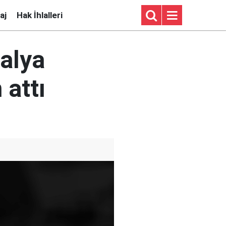
aj
Hak İhlalleri
alya
 attı