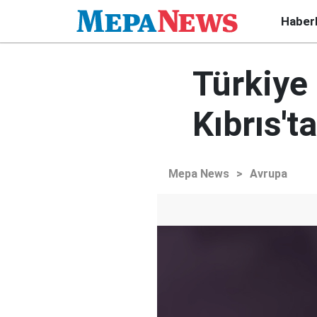
Haber
Türkiye
Kıbrıs't
Mepa News
>
Avrupa