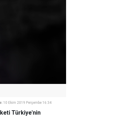
e:
10 Ekim 2019 Perşembe 16:34
keti Türkiye'nin