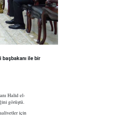
 başbakanı ile bir
nı Halid el-
ğini görüştü.
aliyetler için