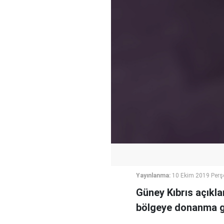
Yayınlanma:
10 Ekim 2019 Perş
Güney Kıbrıs açıkla
bölgeye donanma gö