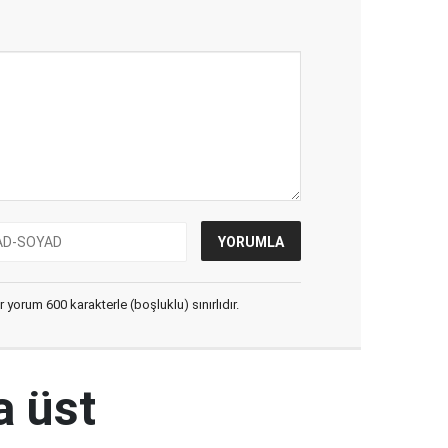
yorum 600 karakterle (boşluklu) sınırlıdır.
a üst