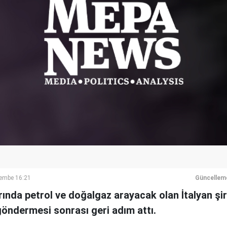
embe 16:21
Güncellem
rında petrol ve doğalgaz arayacak olan İtalyan şir
ndermesi sonrası geri adım attı.