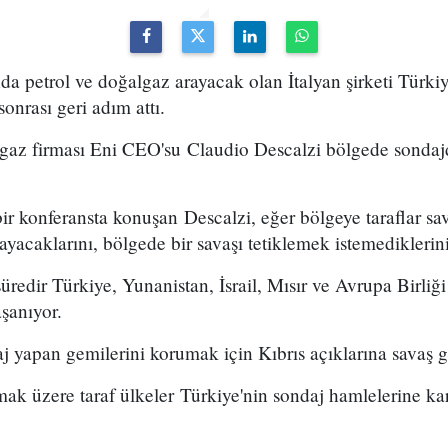
da petrol ve doğalgaz arayacak olan İtalyan şirketi Türki
nrası geri adım attı.
algaz firması Eni CEO'su Claudio Descalzi bölgede sondaj
r konferansta konuşan Descalzi, eğer bölgeye taraflar sa
acaklarını, bölgede bir savaşı tetiklemek istemediklerini 
süredir Türkiye, Yunanistan, İsrail, Mısır ve Avrupa Birliği
aşanıyor.
 yapan gemilerini korumak için Kıbrıs açıklarına savaş g
ak üzere taraf ülkeler Türkiye'nin sondaj hamlelerine karşı