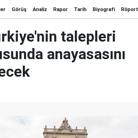
ler
Görüş
Analiz
Rapor
Tarih
Biyografi
Röport
rkiye'nin talepleri
usunda anayasasını
recek