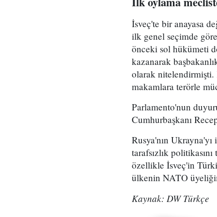
İlk oylama meclist
İsveç'te bir anayasa d
ilk genel seçimde göre
önceki sol hükümeti dö
kazanarak başbakanlık
olarak nitelendirmişti
makamlara terörle müc
Parlamento'nun duyuru
Cumhurbaşkanı Recep 
Rusya'nın Ukrayna'yı i
tarafsızlık politikası
özellikle İsveç'in Türk
ülkenin NATO üyeliği
Kaynak: DW Türkçe