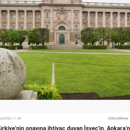
rşamba 11:40
Güncelleme:
ürkiye'nin onayına ihtiyaç duyan İsveç'in, Ankara'