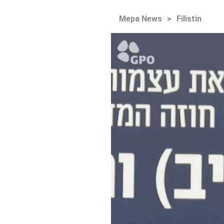
Mepa News
>
Filistin