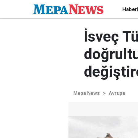
Haber
İsveç Tü
doğrult
değişti
Mepa News
>
Avrupa