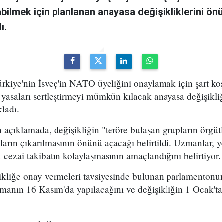
yabilmek için planlanan anayasa değişikliklerini ö
ı.
rkiye'nin İsveç'in NATO üyeliğini onaylamak için şart koş
asaları sertleştirmeyi mümkün kılacak anayasa değişikl
kladı.
 açıklamada, değişikliğin "teröre bulaşan grupların örg
ların çıkarılmasının önünü açacağı belirtildi. Uzmanlar, y
cezai takibatın kolaylaşmasının amaçlandığını belirtiyor.
şikliğe onay vermeleri tavsiyesinde bulunan parlamentonu
manın 16 Kasım'da yapılacağını ve değişikliğin 1 Ocak'ta