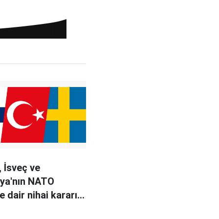
, İsveç ve
iya'nın NATO
e dair nihai kararı
an verecek?