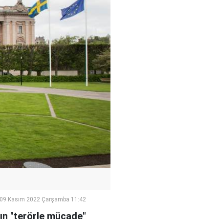
09 Kasım 2022 Çarşamba 11:42
nın "terörle mücade"