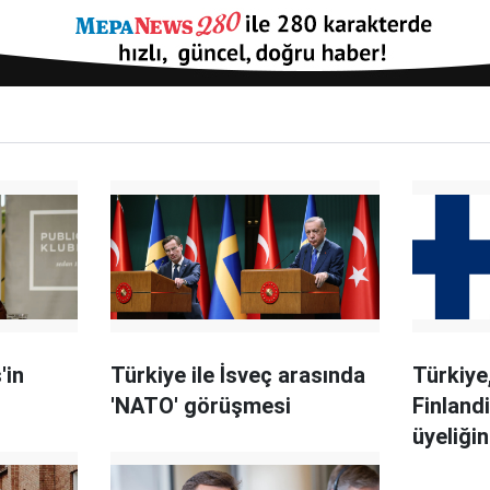
'in
Türkiye ile İsveç arasında
Türkiye
'NATO' görüşmesi
Finland
üyeliğin
ne zam