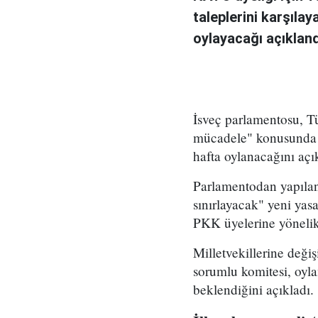
taleplerini karşıla
oylayacağı açıkland
İsveç parlamentosu, Tü
mücadele" konusunda y
hafta oylanacağını açı
Parlamentodan yapılan
sınırlayacak" yeni yasa
PKK üyelerine yönelik 
Milletvekillerine deği
sorumlu komitesi, oyla
beklendiğini açıkladı.