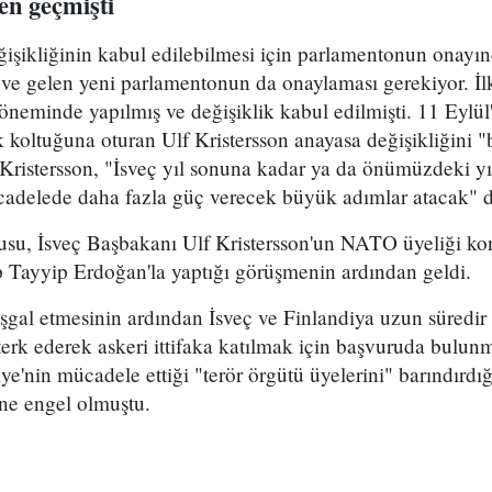
en geçmişti
eğişikliğinin kabul edilebilmesi için parlamentonun onayı
ve gelen yeni parlamentonun da onaylaması gerekiyor. İlk
neminde yapılmış ve değişiklik kabul edilmişti. 11 Eylül'
 koltuğuna oturan Ulf Kristersson anayasa değişikliğini 
. Kristersson, "İsveç yıl sonuna kadar ya da önümüzdeki yıl
adelede daha fazla güç verecek büyük adımlar atacak" d
su, İsveç Başbakanı Ulf Kristersson'un NATO üyeliği k
Tayyip Erdoğan'la yaptığı görüşmenin ardından geldi.
şgal etmesinin ardından İsveç ve Finlandiya uzun süredir
nı terk ederek askeri ittifaka katılmak için başvuruda bul
iye'nin mücadele ettiği "terör örgütü üyelerini" barındırdığ
ne engel olmuştu.