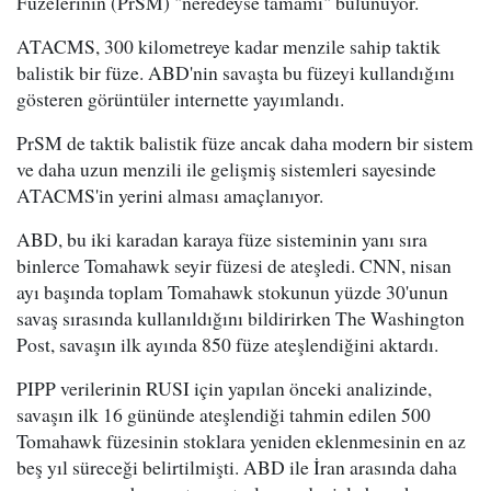
Füzelerinin (PrSM) "neredeyse tamamı" bulunuyor.
ATACMS, 300 kilometreye kadar menzile sahip taktik
balistik bir füze. ABD'nin savaşta bu füzeyi kullandığını
gösteren görüntüler internette yayımlandı.
PrSM de taktik balistik füze ancak daha modern bir sistem
ve daha uzun menzili ile gelişmiş sistemleri sayesinde
ATACMS'in yerini alması amaçlanıyor.
ABD, bu iki karadan karaya füze sisteminin yanı sıra
binlerce Tomahawk seyir füzesi de ateşledi. CNN, nisan
ayı başında toplam Tomahawk stokunun yüzde 30'unun
savaş sırasında kullanıldığını bildirirken The Washington
Post, savaşın ilk ayında 850 füze ateşlendiğini aktardı.
PIPP verilerinin RUSI için yapılan önceki analizinde,
savaşın ilk 16 gününde ateşlendiği tahmin edilen 500
Tomahawk füzesinin stoklara yeniden eklenmesinin en az
beş yıl süreceği belirtilmişti. ABD ile İran arasında daha