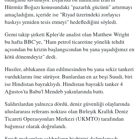
Hürmüz Boğazı konusundaki "pazarlık gücünü" artırmayı
amaçladığını, içeride ise "Riyad üzerindeki zorlayıcı
baskıyı yeniden tesis etmeyi" hedeflediğini söyledi.
Gemi takip şirketi Kpler'de analist olan Matthew Wright
bu hafta BBC'ye, "Ham petrol ticaretine yönelik tehdit
açısından bu krizin başlangıcından bu yana yaşadığımız en
kötü dönemdeyiz" dedi.
Husiler, ablukanın ilan edilmesinden bu yana sekiz tankeri
vurduklarını öne sürüyor. Bunlardan en az beşi Suudi, biri
ise Hindistan bayraklıydı. Hindistan bayraklı tanker 4
Ağustos'ta Babu'l Mendeb yakınlarında battı.
Saldırılardan yalnızca dördü, deniz güvenliği olaylarında
uluslararası referans noktası olan Birleşik Krallık Deniz
Ticareti Operasyonları Merkezi (UKMTO) tarafından
bağımsız olarak doğrulandı.
Suudi makamları saldırıların hiçbirini doğrulamadı.