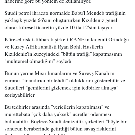
haberine göre bu yöntem de kullanılıyor.
Suudi petrol ihracatı normalde Babu'l Mendeb trafiğinin
yaklaşık yüzde 66'sını oluştururken Kızıldeniz genel
olarak küresel ticaretin yüzde 10 ila 12'sini taşıyor.
Küresel risk istihbaratı şirketi RANE'in kıdemli Ortadoğu
ve Kuzey Afrika analisti Ryan Bohl, Husilerin
Kızıldeniz'in kuzeyindeki "bütün trafiği" kapatmasının
"muhtemel olmadığını" söyledi.
Bunun yerine Mısır limanlarını ve Süveyş Kanalı'nı
vurarak "inandırıcı bir tehdit" olduklarını gösterebilir ve
Suudileri "gemilerini gizlemek için tedbirler almaya"
zorlayabilirler.
Bu tedbirler arasında "vericilerin kapatılması" ve
mürettebata "çok daha yüksek" ücretler ödenmesi
bulunabilir. Böylece Suudi denizcilik şirketleri "böyle bir
sonucun beraberinde getirdiği bütün savaş risklerini