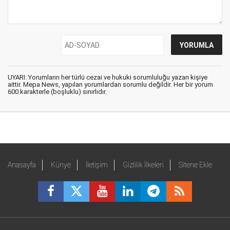
UYARI: Yorumların her türlü cezai ve hukuki sorumluluğu yazan kişiye
aittir. Mepa News, yapılan yorumlardan sorumlu değildir. Her bir yorum
600 karakterle (boşluklu) sınırlıdır.
Anasayfa
Künye
İletişim
Gizlilik İlkeleri
Sitene Ekle