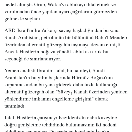
hedef almıştı. Grup, Wafaa'yı ablukayı ihlal etmek ve
vurulmadan önce yapılan uyarı çağrılarını görmezden
gelmekle suçladı.
ABD-İsrail'in İran'a karşı savaşı başladığından bu yana
Suudi Arabistan, petrolünün bir bölümünü Babu'l Mendeb
üzerinden alternatif güzergahla taşımaya devam etmişti.
Ancak Husilerin boğaza yönelik ablukası artık bu
seçeneği de sınırlandırıyor.
Yemen analisti Ibrahim Jalal, bu hamleyi, Suudi
Arabistan'ın bu yılın başlarında Hürmüz Boğazı'nın
kapanmasından bu yana giderek daha fazla kullandığı
alternatif güzergah olan "Süveyş Kanalı üzerinden yeniden
yönlendirme imkanını engelleme girişimi" olarak
tanımladı.
Jalal, Husilerin çatışmayı Kızıldeniz'in daha kuzeyine
doğru genişletme tehdidinde bulunmasının iki nedeni
olduğunu savunuyor. Dışarıda bu hamlenin İran'ın