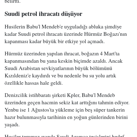
belirtti.
Suudi petrol ihracatı düşüyor
Husilerin Babu'l Mendeb'e uyguladığı abluka şimdiye
kadar Suudi petrol ihracatı üzerinde Hürmüz Boğazı'nın
kapanması kadar büyük bir etkiye yol açmadı.
Hürmüz üzerinden yapılan ihracat, boğazın 4 Mart'ta
kapanmasından bu yana keskin biçimde azaldı. Ancak
Suudi Arabistan sevkiyatlarının büyük bölümünü
Kızıldeniz'e kaydırdı ve bu nedenle bu su yolu artık
özellikle hassas hale geldi.
Denizcilik istihbaratı şirketi Kpler, Babu'l Mendeb
üzerinden geçen hacmin sekiz kat arttığını tahmin ediyor.
Yenbu ise 1 Ağustos'ta yükleme için beş süper tankerin
hazır bulunmasıyla tarihinin en yoğun günlerinden birini
yaşadı.
Husiler temmuz ayında Saudi Aramco tesislerini hedef