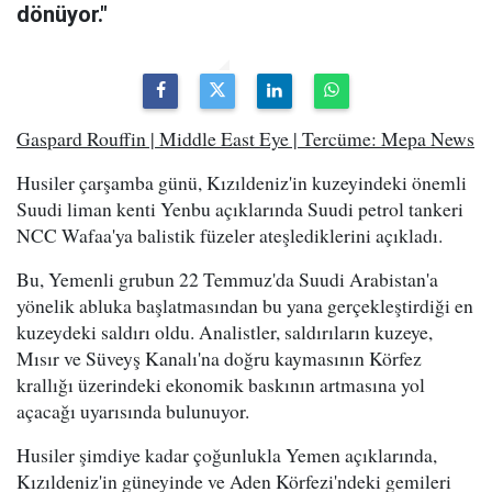
dönüyor."
Gaspard Rouffin | Middle East Eye | Tercüme: Mepa News
Husiler çarşamba günü, Kızıldeniz'in kuzeyindeki önemli
Suudi liman kenti Yenbu açıklarında Suudi petrol tankeri
NCC Wafaa'ya balistik füzeler ateşlediklerini açıkladı.
Bu, Yemenli grubun 22 Temmuz'da Suudi Arabistan'a
yönelik abluka başlatmasından bu yana gerçekleştirdiği en
kuzeydeki saldırı oldu. Analistler, saldırıların kuzeye,
Mısır ve Süveyş Kanalı'na doğru kaymasının Körfez
krallığı üzerindeki ekonomik baskının artmasına yol
açacağı uyarısında bulunuyor.
Husiler şimdiye kadar çoğunlukla Yemen açıklarında,
Kızıldeniz'in güneyinde ve Aden Körfezi'ndeki gemileri