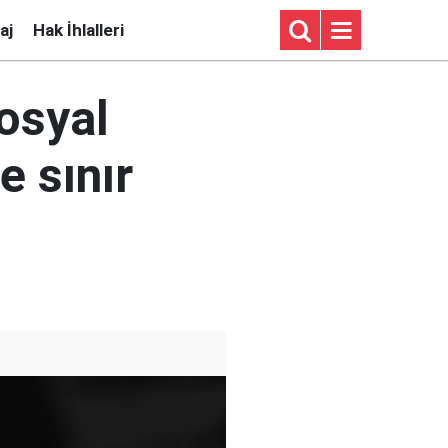
aj
Hak İhlalleri
sosyal
e sınır