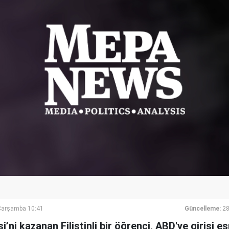
Çarşamba 10:41
Güncelleme:
28
’ni kazanan Filistinli bir öğrenci, ABD'ye girişi e