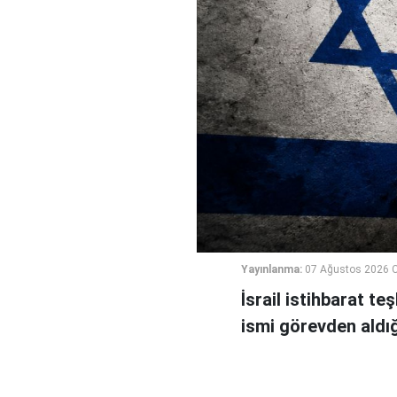
Yayınlanma:
07 Ağustos 2026 
İsrail istihbarat te
ismi görevden aldığı 