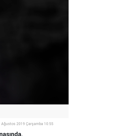
 Ağustos 2019 Çarşamba 10:55
snasında,