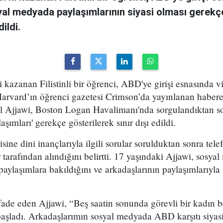
al medyada paylaşımlarının siyasi olması gerekçes
dildi.
 kazanan Filistinli bir öğrenci, ABD'ye girişi esnasında viz
k Harvard’ın öğrenci gazetesi Crimson’da yayınlanan habe
ail Ajjawi, Boston Logan Havalimanı'nda sorgulandıktan s
şımları' gerekçe gösterilerek sınır dışı edildi.
disine dini inançlarıyla ilgili sorular sorulduktan sonra te
er tarafından alındığını belirtti. 17 yaşındaki Ajjawi, sosy
paylaşımlara bakıldığını ve arkadaşlarının paylaşımlarıyla i
ifade eden Ajjawi, “Beş saatin sonunda görevli bir kadın 
aşladı. Arkadaşlarımın sosyal medyada ABD karşıtı siyasi