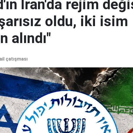
ın İran'da rejim deği
şarısız oldu, iki isim
 alındı"
ail çatışması