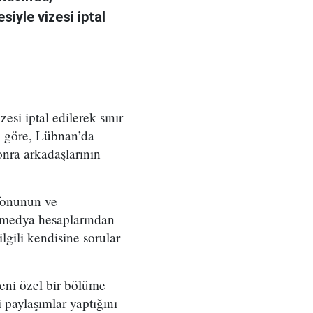
iyle vizesi iptal
esi iptal edilerek sınır
re göre, Lübnan’da
onra arkadaşlarının
lefonunun ve
al medya hesaplarından
lgili kendisine sorular
beni özel bir bölüme
 paylaşımlar yaptığını