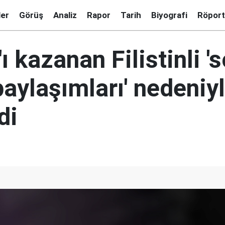
ler
Görüş
Analiz
Rapor
Tarih
Biyografi
Röport
ı kazanan Filistinli '
ylaşımları' nedeniyl
di