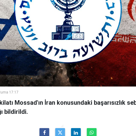
Cuma 17:17
şkilatı Mossad'ın İran konusundaki başarısızlık se
bildirildi.