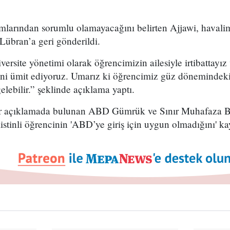
ımlarından sorumlu olamayacağını belirten Ajjawi, havali
 Lübran’a geri gönderildi.
rsite yönetimi olarak öğrencimizin ailesiyle irtibattayız 
ni ümit ediyoruz. Umarız ki öğrencimiz güz dönemindeki
lebilir.” şeklinde açıklama yaptı.
 bir açıklamada bulunan ABD Gümrük ve Sınır Muhafaza 
stinli öğrencinin 'ABD’ye giriş için uygun olmadığını' kay