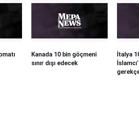
lomatı
Kanada 10 bin göçmeni
İtalya 1
sınır dışı edecek
İslamcı'
gerekçes