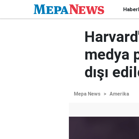
Haber
Harvard'
medya pa
dışı edil
Mepa News
>
Amerika