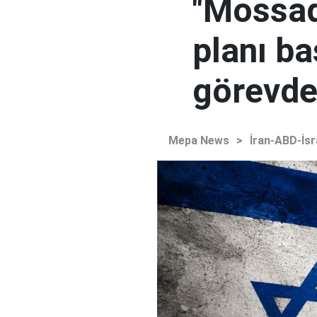
"Mossad'
planı ba
görevden
Mepa News
>
İran-ABD-İsr