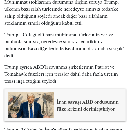
Mühimmat stoklarının durumuna ilişkin soruya Trump,
ülkenin bazı silah türlerinde neredeyse sınırsız tedarike
sahip olduğunu söyledi ancak diğer bazı silahların
stoklarının sınırlı olduğunu kabul etti.
Trump, "Çok güçlü bazı mühimmat türlerimiz var ve
bunlarda sınırsız, neredeyse sınırsız tedarikimiz
bulunuyor. Bazı diğerlerinde ise durum biraz daha sıkışık"
dedi.
Trump ayrıca ABD'li savunma şirketlerinin Patriot ve
Tomahawk füzeleri için tesisler dahil daha fazla üretim
tesisi inşa ettiğini söyledi.
İran savaşı ABD ordusunun
füze krizini derinleştiriyor
Trump, 28 Şubat'ta İran'a yönelik saldırının başlamasının