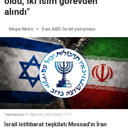
oldu, iki isim görevden
alındı"
Mepa News
>
İran-ABD-İsrail çatışması
Yayınlanma:
07 Ağustos 2026 Cuma 17:17
İsrail istihbarat teşkilatı Mossad'ın İran