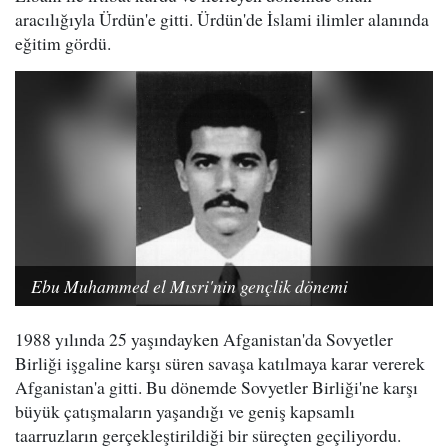
aracılığıyla Ürdün'e gitti. Ürdün'de İslami ilimler alanında
eğitim gördü.
Ebu Muhammed el Mısri'nin gençlik dönemi
1988 yılında 25 yaşındayken Afganistan'da Sovyetler
Birliği işgaline karşı süren savaşa katılmaya karar vererek
Afganistan'a gitti. Bu dönemde Sovyetler Birliği'ne karşı
büyük çatışmaların yaşandığı ve geniş kapsamlı
taarruzların gerçekleştirildiği bir süreçten geçiliyordu.