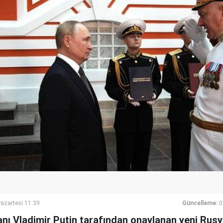
azartesi 11:39
Güncelleme:
0
nı Vladimir Putin tarafından onaylanan yeni Rusya