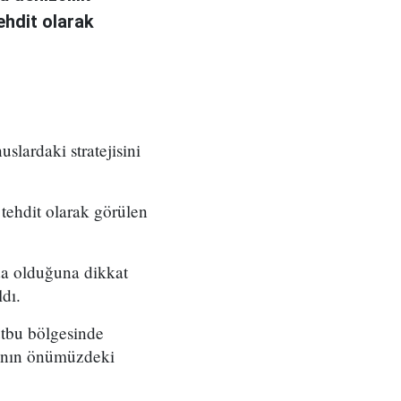
ehdit olarak
slardaki stratejisini
 tehdit olarak görülen
a olduğuna dikkat
ldı.
tbu bölgesinde
nmanın önümüzdeki