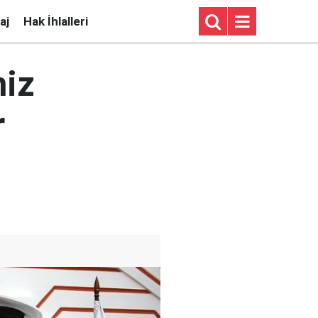
aj
Hak İhlalleri
niz
r