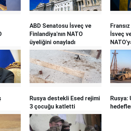
ABD Senatosu İsveç ve
Fransız
O
Finlandiya'nın NATO
İsveç ve
üyeliğini onayladı
NATO'ya
onaylad
ş
Rusya destekli Esed rejimi
Rusya: 
3 çocuğu katletti
hedefle