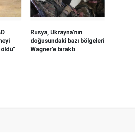
BD
Rusya, Ukrayna'nın
neyi
doğusundaki bazı bölgeleri
 öldü"
Wagner'e bıraktı