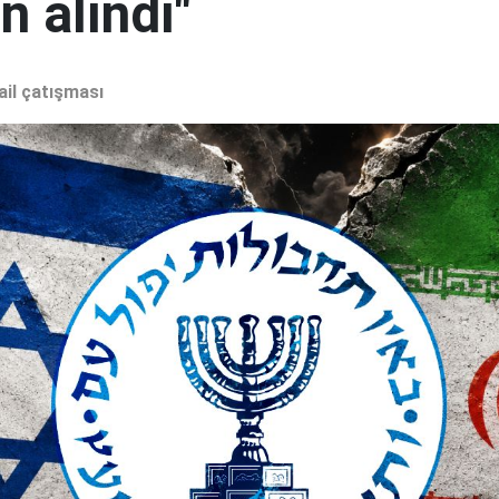
 alındı"
ail çatışması