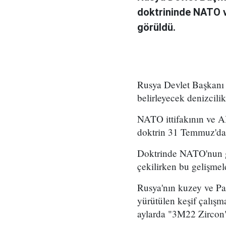
doktrininde NATO ve
görüldü.
Rusya Devlet Başkanı V
belirleyecek denizcili
NATO ittifakının ve AB
doktrin 31 Temmuz'da 
Doktrinde NATO'nun g
çekilirken bu gelişmele
Rusya'nın kuzey ve Pa
yürütülen keşif çalışm
aylarda "3M22 Zircon" 