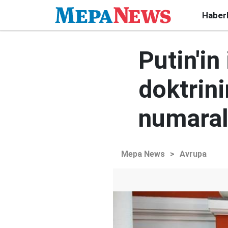
Haber
Putin'in
doktrin
numaralı
Mepa News
>
Avrupa