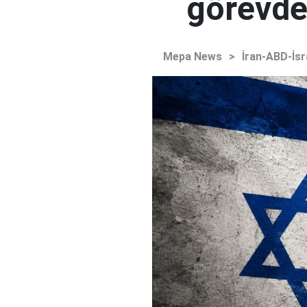
görevden
Mepa News
>
İran-ABD-İsr