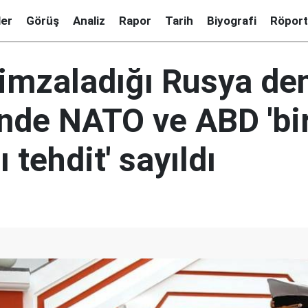
ler
Görüş
Analiz
Rapor
Tarih
Biyografi
Röport
 imzaladığı Rusya de
inde NATO ve ABD 'bi
 tehdit' sayıldı