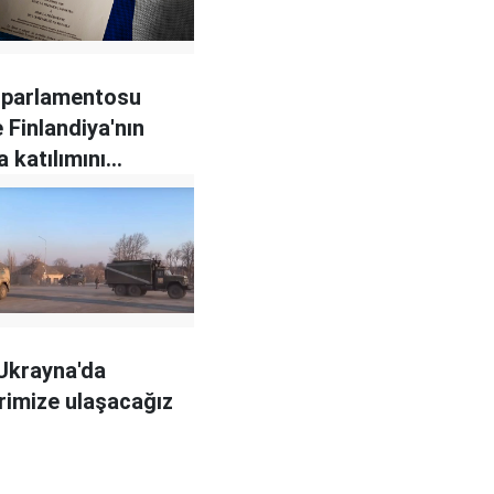
 parlamentosu
 Finlandiya'nın
 katılımını
ı
Ukrayna'da
rimize ulaşacağız