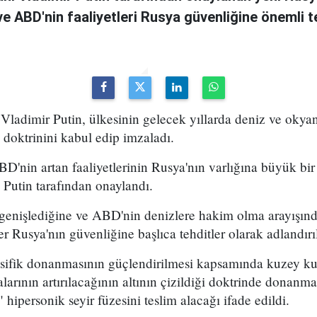
 ABD'nin faaliyetleri Rusya güvenliğine önemli t
ladimir Putin, ülkesinin gelecek yıllarda deniz ve okyanu
k doktrinini kabul edip imzaladı.
D'nin artan faaliyetlerinin Rusya'nın varlığına büyük bir
Putin tarafından onaylandı.
enişlediğine ve ABD'nin denizlere hakim olma arayışınd
r Rusya'nın güvenliğine başlıca tehditler olarak adlandırı
sifik donanmasının güçlendirilmesi kapsamında kuzey ku
alarının artırılacağının altının çizildiği doktrinde dona
hipersonik seyir füzesini teslim alacağı ifade edildi.