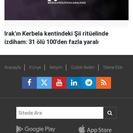
Irak'ın Kerbela kentindeki Şii ritüelinde
izdiham: 31 ölü 100'den fazla yaralı
Anasayfa
Künye
İletişim
Gizlilik İlkeleri
Sitene Ekle