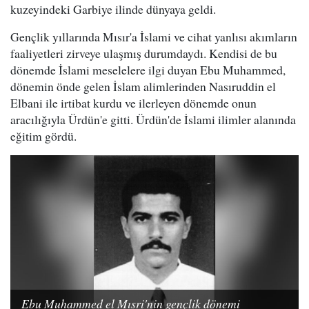
kuzeyindeki Garbiye ilinde dünyaya geldi.
Gençlik yıllarında Mısır'a İslami ve cihat yanlısı akımların
faaliyetleri zirveye ulaşmış durumdaydı. Kendisi de bu
dönemde İslami meselelere ilgi duyan Ebu Muhammed,
dönemin önde gelen İslam alimlerinden Nasıruddin el
Elbani ile irtibat kurdu ve ilerleyen dönemde onun
aracılığıyla Ürdün'e gitti. Ürdün'de İslami ilimler alanında
eğitim gördü.
Ebu Muhammed el Mısri'nin gençlik dönemi