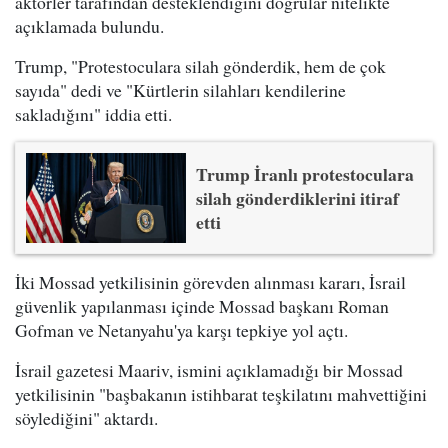
aktörler tarafından desteklendiğini doğrular nitelikte
açıklamada bulundu.
Trump, "Protestoculara silah gönderdik, hem de çok
sayıda" dedi ve "Kürtlerin silahları kendilerine
sakladığını" iddia etti.
Trump İranlı protestoculara
silah gönderdiklerini itiraf
etti
İki Mossad yetkilisinin görevden alınması kararı, İsrail
güvenlik yapılanması içinde Mossad başkanı Roman
Gofman ve Netanyahu'ya karşı tepkiye yol açtı.
İsrail gazetesi Maariv, ismini açıklamadığı bir Mossad
yetkilisinin "başbakanın istihbarat teşkilatını mahvettiğini
söylediğini" aktardı.