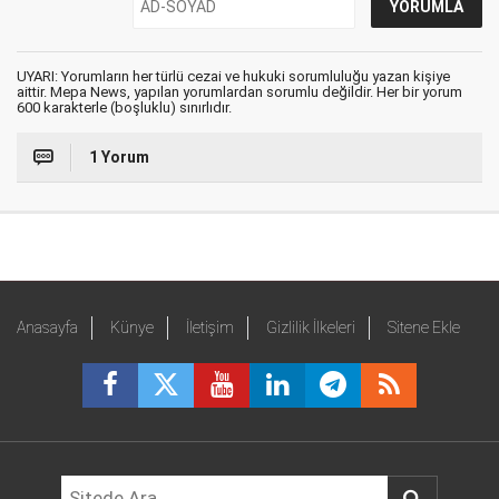
UYARI: Yorumların her türlü cezai ve hukuki sorumluluğu yazan kişiye
aittir. Mepa News, yapılan yorumlardan sorumlu değildir. Her bir yorum
600 karakterle (boşluklu) sınırlıdır.
1 Yorum
Anasayfa
Künye
İletişim
Gizlilik İlkeleri
Sitene Ekle