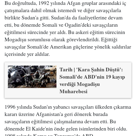
Bu doğrultuda, 1992 yılında Afgan gruplar arasındaki iç
çatışmalara dahil olmak istemedi ve diğer savaşçılarla
birlikte Sudan'a gitti. Sudan'da da faaliyetlerine devam
etti, bu dönemde Somali ve Ogadin'deki savaşçıların
eğitilmesi sürecinde yer aldı. Bu askeri eğitim sürecinin
Mogadişu sorumlusu olarak görevlendirildi. Eğittiği
savaşçılar Somali'de Amerikan güçlerine yönelik saldırılar
içerisinde yer aldılar.
Tarih | 'Kara Şahin Düştü':
Somali'de ABD'nin 19 kayıp
verdiği Mogadişu
Muharebesi
1996 yılında Sudan'ın yabancı savaşçıları ülkeden çıkarma
kararı üzerine Afganistan'a geri dönerek burada
savaşçıların eğitilmesi çalışmalarına devam etti. Bu
dönemde El Kaide'nin önde gelen isimlerinden biri oldu.
1998 yılında Kenya ve Tanzanya'da ABD