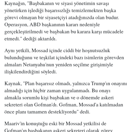
Kaynağın, "Başbakanın ve siyasi yönetimin savaşı
yönetirken işlediği başarısızlığı temizlemekten başka
görevi olmayan bir siyasetçiyi atadığınızda olan budur.
Operasyon, ABD başkanının kararı nedeniyle
gerçekleştirilmedi ve başbakan bu karara karşı mücadele
etmedi." dediği aktarıldı.
Aynı yetkili, Mossad içinde ciddi bir hoşnutsuzluk
bulunduğunu ve teşkilat içindeki bazı isimlerin görevden
almaları Netanyahu'nun yeniden seçilme girişimiyle
ilişkilendirdiğini söyledi.
Kaynak, "Plan başarısız olmadı, yalnızca Trump'ın onayını
almadığı için hiçbir zaman uygulanmadı. Bu onayı
almakla sorumlu kişi başbakan ve o dönemde askeri
sekreteri olan Gofman'dı. Gofman, Mossad'a katılmadan
önce planı tamamen destekliyordu" dedi.
Maariv'in konuştuğu eski bir Mossad yetkilisi de
Gofman'ın başbakanın askeri sekreteri olarak görev