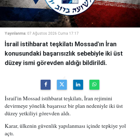
Yayınlanma:
07 Ağustos 2026 Cuma 17:17
İsrail istihbarat teşkilatı Mossad'ın İran
konusundaki başarısızlık sebebiyle iki üst
düzey ismi görevden aldığı bildirildi.
İsrail'in Mossad istihbarat teşkilatı, İran rejimini
devirmeye yönelik başarısız bir plan nedeniyle iki üst
düzey yetkiliyi görevden aldı.
Karar, ülkenin güvenlik yapılanması içinde tepkiye yol
açtı.