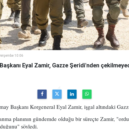
Perşembe 10:06
 Başkanı Eyal Zamir, Gazze Şeridi'nden çekilmeyec
may Başkanı Korgeneral Eyal Zamir, işgal altındaki Gazze Ş
lanma planının gündemde olduğu bir süreçte Zamir, "ord
rduğunu" söyledi.