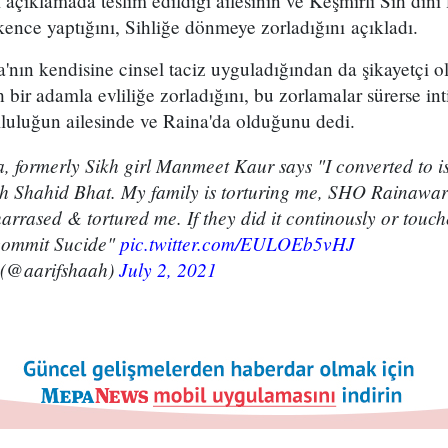
 açıklamada teslim edildiği ailesinin ve Keşmirli Sih din
kence yaptığını, Sihliğe dönmeye zorladığını açıkladı.
ın kendisine cinsel taciz uyguladığından da şikayetçi ol
 bir adamla evliliğe zorladığını, bu zorlamalar sürerse int
uluğun ailesinde ve Raina'da olduğunu dedi.
formerly Sikh girl Manmeet Kaur says "I converted to i
h Shahid Bhat. My family is torturing me, SHO Rainawa
harrased & tortured me. If they did it continously or tou
 commit Sucide"
pic.twitter.com/EULOEb5vHJ
 (@aarifshaah)
July 2, 2021