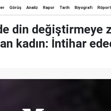
ler
Görüş
Analiz
Rapor
Tarih
Biyografi
Röport
de din değiştirmeye 
n kadın: İntihar ed