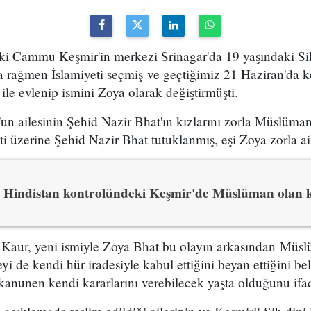
eki Cammu Keşmir'in merkezi Srinagar'da 19 yaşındaki S
ına rağmen İslamiyeti seçmiş ve geçtiğimiz 21 Haziran'da
ile evlenip ismini Zoya olarak değiştirmüşti.
n ailesinin Şehid Nazir Bhat'ın kızlarını zorla Müslüman
ti üzerine Şehid Nazir Bhat tutuklanmış, eşi Zoya zorla ail
Hindistan kontrolündeki Keşmir'de Müslüman olan k
Kaur, yeni ismiyle Zoya Bhat bu olayın arkasından Müs
i de kendi hür iradesiyle kabul ettiğini beyan ettiğini bel
kanunen kendi kararlarını verebilecek yaşta olduğunu ifad