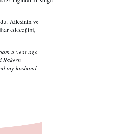
i lider Jagmohan Singh
du. Ailesinin ve
ihar edeceğini,
slam a year ago
ri Rakesh
ched my husband