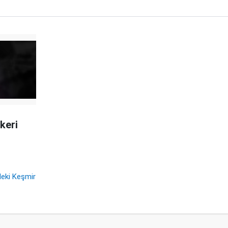
keri
deki Keşmir