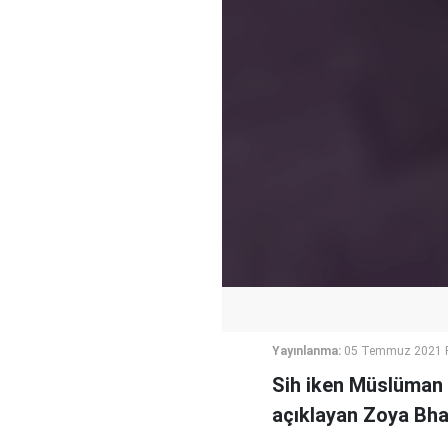
Yayınlanma:
05 Temmuz 2021 P
Sih iken Müslüman 
açıklayan Zoya Bha