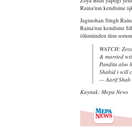
Zoya Bhat yaptığı yeni
Raina'nın kendisine iş
Jagmohan Singh Raina'n
Raina'nın kendisini Sih
ölümünden tüm soruml
WATCH: Zoya, 
& married wit
Pandita also 
Shahid i will
— Aarif Shah
Kaynak: Mepa News