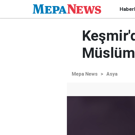
Haber
Keşmir'
Müslüma
Mepa News
>
Asya