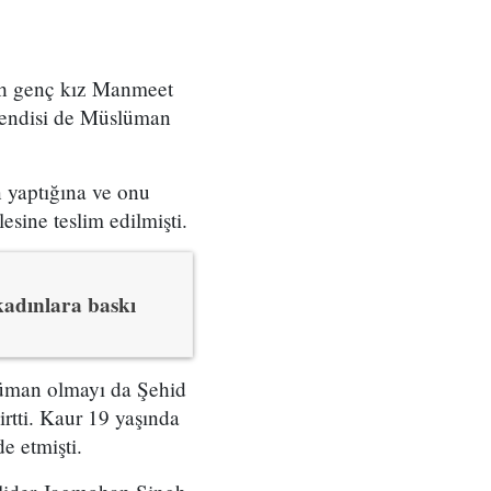
ih genç kız Manmeet
 kendisi de Müslüman
 yaptığına ve onu
esine teslim edilmişti.
adınlara baskı
lüman olmayı da Şehid
irtti. Kaur 19 yaşında
e etmişti.