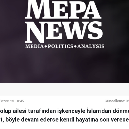
azartesi 10:45
Güncelleme:
0
olup ailesi tarafından işkenceyle İslam'dan dönme
t, böyle devam ederse kendi hayatına son vereceğ