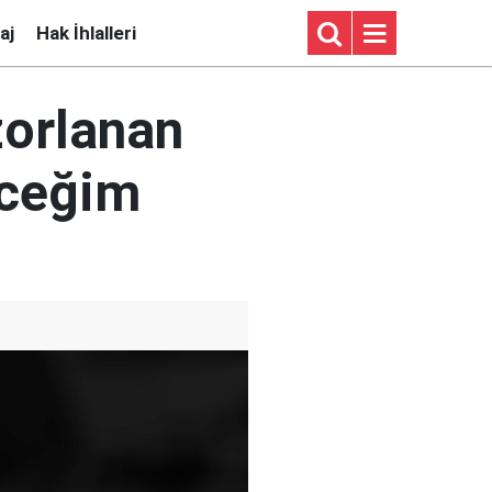
aj
Hak İhlalleri
zorlanan
eceğim