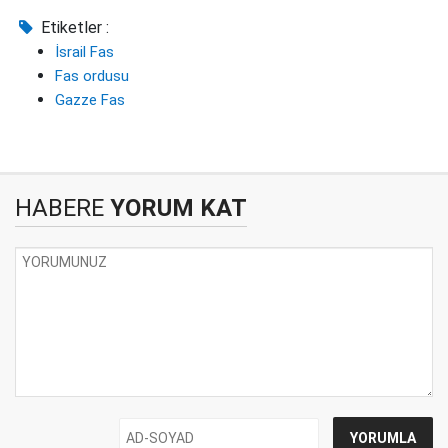
Etiketler :
İsrail Fas
Fas ordusu
Gazze Fas
HABERE
YORUM KAT