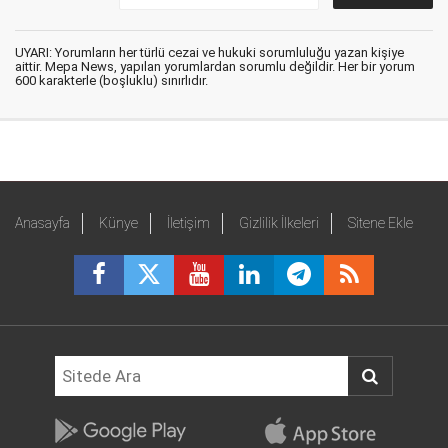
UYARI: Yorumların her türlü cezai ve hukuki sorumluluğu yazan kişiye
aittir. Mepa News, yapılan yorumlardan sorumlu değildir. Her bir yorum
600 karakterle (boşluklu) sınırlıdır.
Anasayfa
Künye
İletişim
Gizlilik İlkeleri
Sitene Ekle