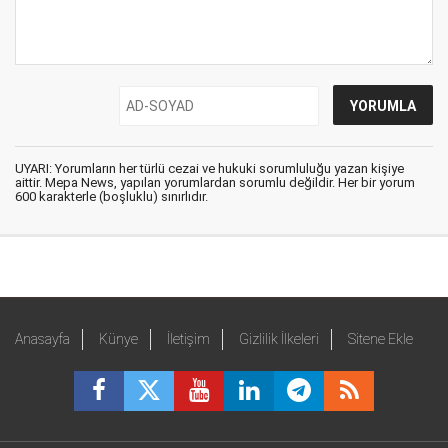
UYARI: Yorumların her türlü cezai ve hukuki sorumluluğu yazan kişiye
aittir. Mepa News, yapılan yorumlardan sorumlu değildir. Her bir yorum
600 karakterle (boşluklu) sınırlıdır.
Anasayfa
Künye
İletişim
Gizlilik İlkeleri
Sitene Ekle