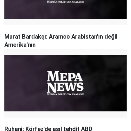
Murat Bardakçı: Aramco Arabistan'ın değil
Amerika'nın
Ruhani: Körfez'de asıl tehdit ABD