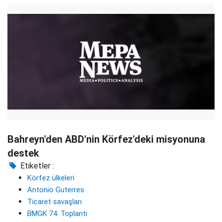
Bahreyn'den ABD'nin Körfez'deki misyonuna
destek
Etiketler :
Körfez ülkeleri
Antonio Guterres
Ticaret savaşları
BMGK 74. Toplantı