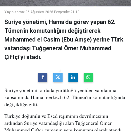
Yayınlanma:
06 Ağustos 2026 Perşembe 21:13
Suriye yönetimi, Hama'da görev yapan 62.
Tümen'in komutanlığını değiştirerek
Muhammed el Casim (Ebu Amşe) yerine Türk
vatandaşı Tuğgeneral Ömer Muhammed
Çiftçi'yi atadı.
Suriye yönetimi, orduda yürüttüğü yeniden yapılanma
kapsamında Hama merkezli 62. Tümen'in komutanlığında
değişikliğe gitti.
Türkiye doğumlu ve Esed rejiminin devrilmesinin
ardından Suriye vatandaşlığı alan Tuğgeneral Ömer
Muhammed Çiftçi, tümenin yeni komutanı olarak atandı.