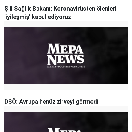
Şili Sağlık Bakanı: Koronavirüsten ölenleri
'iyileşmiş' kabul ediyoruz
DSÖ: Avrupa henüz zirveyi görmedi