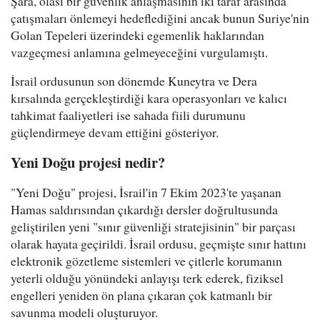
Şara, olası bir güvenlik anlaşmasının iki taraf arasında
çatışmaları önlemeyi hedeflediğini ancak bunun Suriye'nin
Golan Tepeleri üzerindeki egemenlik haklarından
vazgeçmesi anlamına gelmeyeceğini vurgulamıştı.
İsrail ordusunun son dönemde Kuneytra ve Dera
kırsalında gerçekleştirdiği kara operasyonları ve kalıcı
tahkimat faaliyetleri ise sahada fiili durumunu
güçlendirmeye devam ettiğini gösteriyor.
Yeni Doğu projesi nedir?
"Yeni Doğu" projesi, İsrail'in 7 Ekim 2023'te yaşanan
Hamas saldırısından çıkardığı dersler doğrultusunda
geliştirilen yeni "sınır güvenliği stratejisinin" bir parçası
olarak hayata geçirildi. İsrail ordusu, geçmişte sınır hattını
elektronik gözetleme sistemleri ve çitlerle korumanın
yeterli olduğu yönündeki anlayışı terk ederek, fiziksel
engelleri yeniden ön plana çıkaran çok katmanlı bir
savunma modeli oluşturuyor.