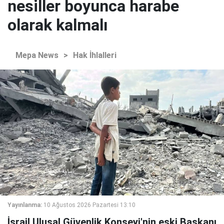
nesiller boyunca harabe
olarak kalmalı
Mepa News
>
Hak İhlalleri
Yayınlanma:
10 Ağustos 2026 Pazartesi 13:10
İsrail Ulusal Güvenlik Konseyi'nin eski Başkanı