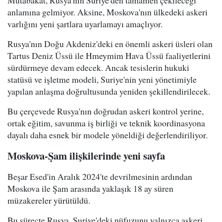
Mutabakat, Rusya'nın Suriye'den tamamen çekileceği
anlamına gelmiyor. Aksine, Moskova'nın ülkedeki askeri
varlığını yeni şartlara uyarlamayı amaçlıyor.
Rusya'nın Doğu Akdeniz'deki en önemli askeri üsleri olan
Tartus Deniz Üssü ile Hmeymim Hava Üssü faaliyetlerini
sürdürmeye devam edecek. Ancak tesislerin hukuki
statüsü ve işletme modeli, Suriye'nin yeni yönetimiyle
yapılan anlaşma doğrultusunda yeniden şekillendirilecek.
Bu çerçevede Rusya'nın doğrudan askeri kontrol yerine,
ortak eğitim, savunma iş birliği ve teknik koordinasyona
dayalı daha esnek bir modele yöneldiği değerlendiriliyor.
Moskova-Şam ilişkilerinde yeni sayfa
Beşar Esed'in Aralık 2024'te devrilmesinin ardından
Moskova ile Şam arasında yaklaşık 18 ay süren
müzakereler yürütüldü.
Bu süreçte Rusya, Suriye'deki nüfuzunu yalnızca askeri