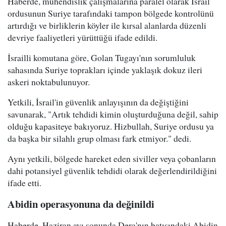
Haberde, mühendislik çalışmalarına paralel olarak İsrail
ordusunun Suriye tarafındaki tampon bölgede kontrolünü
artırdığı ve birliklerin köyler ile kırsal alanlarda düzenli
devriye faaliyetleri yürüttüğü ifade edildi.
İsrailli komutana göre, Golan Tugayı'nın sorumluluk
sahasında Suriye toprakları içinde yaklaşık dokuz ileri
askeri noktabulunuyor.
Yetkili, İsrail'in güvenlik anlayışının da değiştiğini
savunarak, "Artık tehdidi kimin oluşturduğuna değil, sahip
olduğu kapasiteye bakıyoruz. Hizbullah, Suriye ordusu ya
da başka bir silahlı grup olması fark etmiyor." dedi.
Aynı yetkili, bölgede hareket eden siviller veya çobanların
dahi potansiyel güvenlik tehdidi olarak değerlendirildiğini
ifade etti.
Abidin operasyonuna da değinildi
Haberde, Haziran ayı sonunda Dera'nın batısındaki Abidin