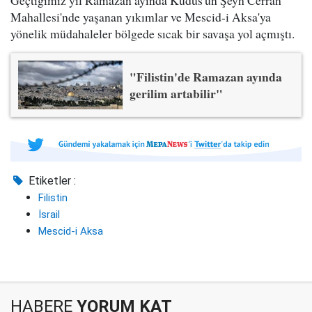
Geçtiğimiz yıl Ramazan ayında Kudüs'ün Şeyh Cerrah
Mahallesi'nde yaşanan yıkımlar ve Mescid-i Aksa'ya
yönelik müdahaleler bölgede sıcak bir savaşa yol açmıştı.
"Filistin'de Ramazan ayında
gerilim artabilir"
Etiketler :
Filistin
İsrail
Mescid-i Aksa
HABERE
YORUM KAT