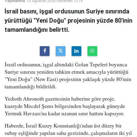
Yayınlanma:
10 Ağustos 2026 Pazartesi 15:16
İsrail basını, işgal ordusunun Suriye sınırında
yürüttüğü "Yeni Doğu" projesinin yüzde 80'inin
tamamlandığını belirtti.
İsrail ordusunun, işgal altındaki Golan Tepeleri boyunca
Suriye sınırını yeniden tahkim etmek amacıyla yürüttüğü
"Yeni Doğu" (New East) projesinin yaklaşık yüzde 80'inin
tamamlandığı bildirildi.
Yedioth Ahronoth gazetesinin haberine göre proje,
kuzeyde Mecdel Şems bölgesinden başlayarak güneyde
Yermuk Havzası'na kadar uzanan sınır hattını kapsıyor.
Haberde, İsrail Kuzey Komutanlığı'ndan üst düzey bir
subay eşliğinde yapılan saha gezisinde, çalışmaların iki yıl