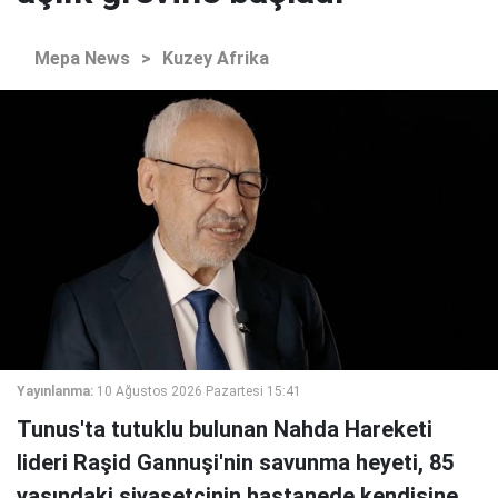
Mepa News
>
Kuzey Afrika
Yayınlanma:
10 Ağustos 2026 Pazartesi 15:41
Tunus'ta tutuklu bulunan Nahda Hareketi
lideri Raşid Gannuşi'nin savunma heyeti, 85
yaşındaki siyasetçinin hastanede kendisine