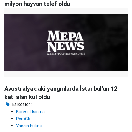
milyon hayvan telef oldu
Avustralya'daki yangınlarda İstanbul'un 12
katı alan kül oldu
Etiketler :
Küresel Isınma
PyroCb
Yangın bulutu