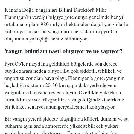
Kanada Doğa Yangınları Bilimi Direktörü Mike
Flannigan'ın verdiği bilgiye göre dünya genelinde her yıl
ortalama toplam 980 milyon hektar alan doğal yangınlarla
kül oluyor ancak bu yangınların ne kadarının pyroCb
oluşumuna yol açtığı henüz bilinmiyor.
Yangın bulutları nasıl oluşuyor ve ne yapıyor?
PyroCb'ler meydana geldikleri bölgelerde son derece
büyük zarara neden oluyor. Bu çok şiddetli, tehlikeli ve
öngörüsü zor olan hava olayı, Flannigan'a göre, yangının
başladığı noktanın 20-30 km çapındaki yerlerde yeni
yangınlar çıkmasına neden oluyor. Özellikle yüksek ısı,
kuru iklim ve sert rüzgar bir araya geldiğinde zincirleme
bir felaket senaryosunun gerçekleşmesi kolaylaşıyor.
Bir yangın yeterli şiddete ulaştığında külleri, dumanı ve su
buharını aynı anda atmosferde yükseltebilecek yukarı
yönlü bir vakum oluşturuyor. Bunun oluşturduğu dev