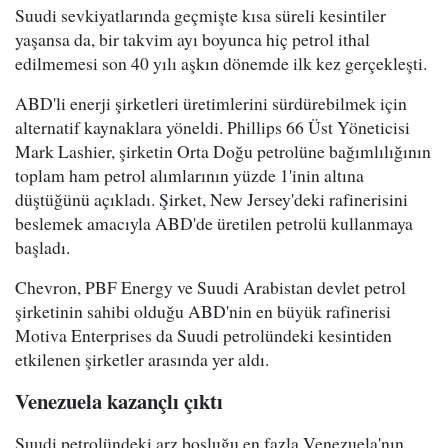
Suudi sevkiyatlarında geçmişte kısa süreli kesintiler
yaşansa da, bir takvim ayı boyunca hiç petrol ithal
edilmemesi son 40 yılı aşkın dönemde ilk kez gerçekleşti.
ABD'li enerji şirketleri üretimlerini sürdürebilmek için
alternatif kaynaklara yöneldi. Phillips 66 Üst Yöneticisi
Mark Lashier, şirketin Orta Doğu petrolüne bağımlılığının
toplam ham petrol alımlarının yüzde 1'inin altına
düştüğünü açıkladı. Şirket, New Jersey'deki rafinerisini
beslemek amacıyla ABD'de üretilen petrolü kullanmaya
başladı.
Chevron, PBF Energy ve Suudi Arabistan devlet petrol
şirketinin sahibi olduğu ABD'nin en büyük rafinerisi
Motiva Enterprises da Suudi petrolündeki kesintiden
etkilenen şirketler arasında yer aldı.
Venezuela kazançlı çıktı
Suudi petrolündeki arz boşluğu en fazla Venezuela'nın