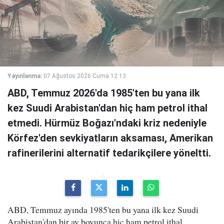
Yayınlanma:
07 Ağustos 2026 Cuma 12:13
ABD, Temmuz 2026'da 1985'ten bu yana ilk
kez Suudi Arabistan'dan hiç ham petrol ithal
etmedi. Hürmüz Boğazı'ndaki kriz nedeniyle
Körfez'den sevkiyatların aksaması, Amerikan
rafinerilerini alternatif tedarikçilere yöneltti.
ABD, Temmuz ayında 1985'ten bu yana ilk kez Suudi
Arabistan'dan bir ay boyunca hiç ham petrol ithal