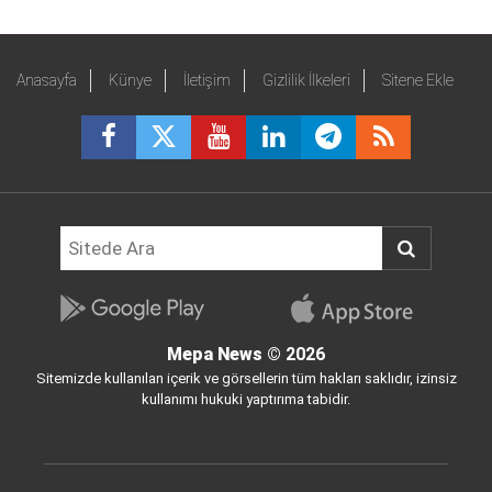
Anasayfa
Künye
İletişim
Gizlilik İlkeleri
Sitene Ekle
Mepa News
© 2026
Sitemizde kullanılan içerik ve görsellerin tüm hakları saklıdır, izinsiz
kullanımı hukuki yaptırıma tabidir.