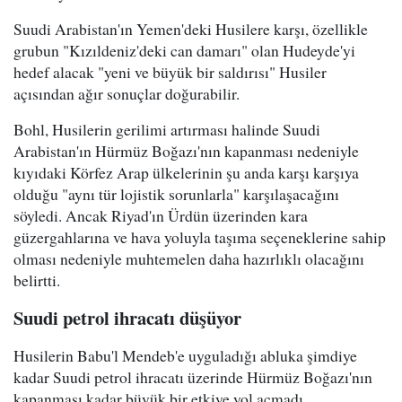
Suudi Arabistan'ın Yemen'deki Husilere karşı, özellikle
grubun "Kızıldeniz'deki can damarı" olan Hudeyde'yi
hedef alacak "yeni ve büyük bir saldırısı" Husiler
açısından ağır sonuçlar doğurabilir.
Bohl, Husilerin gerilimi artırması halinde Suudi
Arabistan'ın Hürmüz Boğazı'nın kapanması nedeniyle
kıyıdaki Körfez Arap ülkelerinin şu anda karşı karşıya
olduğu "aynı tür lojistik sorunlarla" karşılaşacağını
söyledi. Ancak Riyad'ın Ürdün üzerinden kara
güzergahlarına ve hava yoluyla taşıma seçeneklerine sahip
olması nedeniyle muhtemelen daha hazırlıklı olacağını
belirtti.
Suudi petrol ihracatı düşüyor
Husilerin Babu'l Mendeb'e uyguladığı abluka şimdiye
kadar Suudi petrol ihracatı üzerinde Hürmüz Boğazı'nın
kapanması kadar büyük bir etkiye yol açmadı.