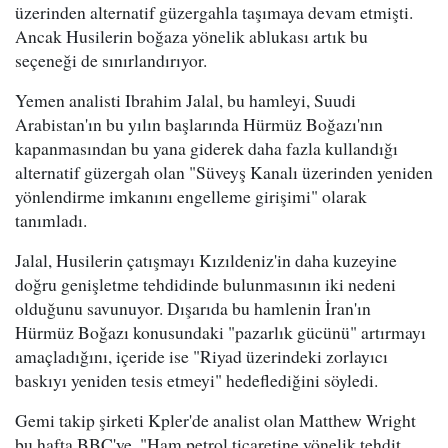
üzerinden alternatif güzergahla taşımaya devam etmişti.
Ancak Husilerin boğaza yönelik ablukası artık bu
seçeneği de sınırlandırıyor.
Yemen analisti Ibrahim Jalal, bu hamleyi, Suudi
Arabistan'ın bu yılın başlarında Hürmüz Boğazı'nın
kapanmasından bu yana giderek daha fazla kullandığı
alternatif güzergah olan "Süveyş Kanalı üzerinden yeniden
yönlendirme imkanını engelleme girişimi" olarak
tanımladı.
Jalal, Husilerin çatışmayı Kızıldeniz'in daha kuzeyine
doğru genişletme tehdidinde bulunmasının iki nedeni
olduğunu savunuyor. Dışarıda bu hamlenin İran'ın
Hürmüz Boğazı konusundaki "pazarlık gücünü" artırmayı
amaçladığını, içeride ise "Riyad üzerindeki zorlayıcı
baskıyı yeniden tesis etmeyi" hedeflediğini söyledi.
Gemi takip şirketi Kpler'de analist olan Matthew Wright
bu hafta BBC'ye, "Ham petrol ticaretine yönelik tehdit