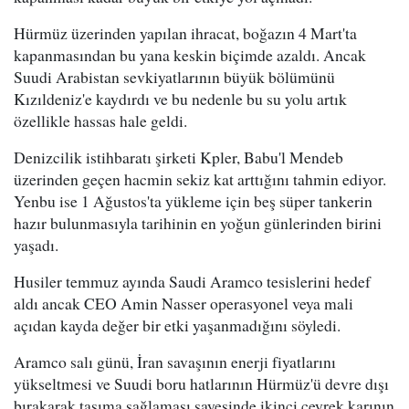
Hürmüz üzerinden yapılan ihracat, boğazın 4 Mart'ta
kapanmasından bu yana keskin biçimde azaldı. Ancak
Suudi Arabistan sevkiyatlarının büyük bölümünü
Kızıldeniz'e kaydırdı ve bu nedenle bu su yolu artık
özellikle hassas hale geldi.
Denizcilik istihbaratı şirketi Kpler, Babu'l Mendeb
üzerinden geçen hacmin sekiz kat arttığını tahmin ediyor.
Yenbu ise 1 Ağustos'ta yükleme için beş süper tankerin
hazır bulunmasıyla tarihinin en yoğun günlerinden birini
yaşadı.
Husiler temmuz ayında Saudi Aramco tesislerini hedef
aldı ancak CEO Amin Nasser operasyonel veya mali
açıdan kayda değer bir etki yaşanmadığını söyledi.
Aramco salı günü, İran savaşının enerji fiyatlarını
yükseltmesi ve Suudi boru hatlarının Hürmüz'ü devre dışı
bırakarak taşıma sağlaması sayesinde ikinci çeyrek karının