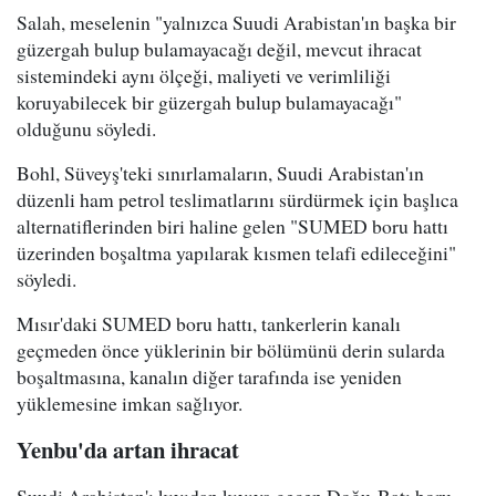
Salah, meselenin "yalnızca Suudi Arabistan'ın başka bir
güzergah bulup bulamayacağı değil, mevcut ihracat
sistemindeki aynı ölçeği, maliyeti ve verimliliği
koruyabilecek bir güzergah bulup bulamayacağı"
olduğunu söyledi.
Bohl, Süveyş'teki sınırlamaların, Suudi Arabistan'ın
düzenli ham petrol teslimatlarını sürdürmek için başlıca
alternatiflerinden biri haline gelen "SUMED boru hattı
üzerinden boşaltma yapılarak kısmen telafi edileceğini"
söyledi.
Mısır'daki SUMED boru hattı, tankerlerin kanalı
geçmeden önce yüklerinin bir bölümünü derin sularda
boşaltmasına, kanalın diğer tarafında ise yeniden
yüklemesine imkan sağlıyor.
Yenbu'da artan ihracat
Suudi Arabistan'ı kıyıdan kıyıya geçen Doğu-Batı boru