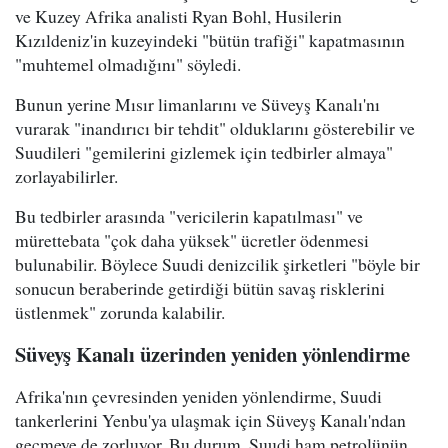
ve Kuzey Afrika analisti Ryan Bohl, Husilerin
Kızıldeniz'in kuzeyindeki "bütün trafiği" kapatmasının
"muhtemel olmadığını" söyledi.
Bunun yerine Mısır limanlarını ve Süveyş Kanalı'nı
vurarak "inandırıcı bir tehdit" olduklarını gösterebilir ve
Suudileri "gemilerini gizlemek için tedbirler almaya"
zorlayabilirler.
Bu tedbirler arasında "vericilerin kapatılması" ve
mürettebata "çok daha yüksek" ücretler ödenmesi
bulunabilir. Böylece Suudi denizcilik şirketleri "böyle bir
sonucun beraberinde getirdiği bütün savaş risklerini
üstlenmek" zorunda kalabilir.
Süveyş Kanalı üzerinden yeniden yönlendirme
Afrika'nın çevresinden yeniden yönlendirme, Suudi
tankerlerini Yenbu'ya ulaşmak için Süveyş Kanalı'ndan
geçmeye de zorluyor. Bu durum, Suudi ham petrolünün