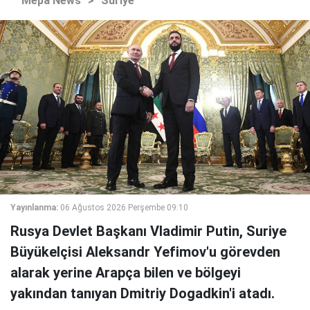
Mepa News
>
Suriye
Yayınlanma:
06 Ağustos 2026 Perşembe 09:10
Rusya Devlet Başkanı Vladimir Putin, Suriye
Büyükelçisi Aleksandr Yefimov'u görevden
alarak yerine Arapça bilen ve bölgeyi
yakından tanıyan Dmitriy Dogadkin'i atadı.