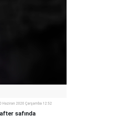
0 Haziran 2020 Çarşamba 12:52
after safında