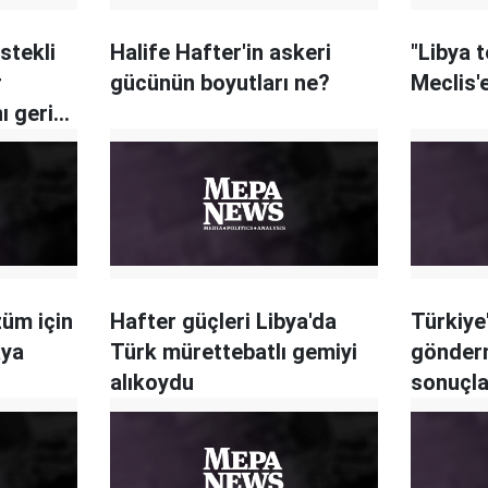
stekli
Halife Hafter'in askeri
"Libya 
r
gücünün boyutları ne?
Meclis'e
ı geri
züm için
Hafter güçleri Libya'da
Türkiye
aya
Türk mürettebatlı gemiyi
gönder
alıkoydu
sonuçla