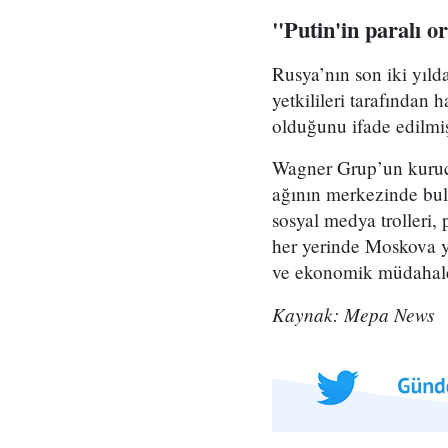
"Putin'in paralı o
Rusya’nın son iki yıld
yetkilileri tarafından
olduğunu ifade edilmiş
Wagner Grup’un kurucu
ağının merkezinde bulu
sosyal medya trolleri,
her yerinde Moskova yö
ve ekonomik müdahalel
Kaynak: Mepa News