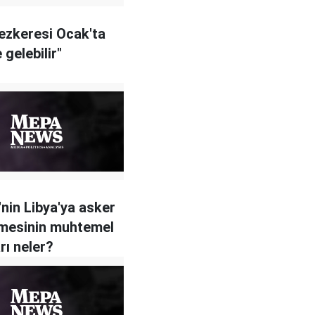
tezkeresi Ocak'ta
 gelebilir"
'nin Libya'ya asker
mesinin muhtemel
rı neler?