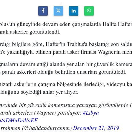
blus'un güneyinde devam eden çatışmalarda Halife Hafter'
ralı askerler görüntülendi.
dığı bilgilere göre, Hafter'in Trablus'a başlattığı son sald
'e yakınlığıyla bilinen paralı asker firması Wagner'in mens
şmaların devam ettiği alanda yer alan bir güvenlik kamera
 paralı askerleri olduğu belirtilen unsurları görüntüledi.
izatlı askerlerin çatışma bölgesinde ilerlediği, videoyu k
lduğunu söylediği anlar yer alıyor.
neyinde bir güvenlik kamerasına yansıyan görüntülerde H
aralı askerleri (Wagner) görülüyor.
#Libya
com/aDMuDoVoEF
urrahman (@halidabdurrahmn)
December 21, 2019