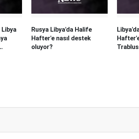
 Libya
Rusya Libya'da Halife
Libya'd
aya
Hafter'e nasıl destek
Hafter'
oluyor?
Trablus