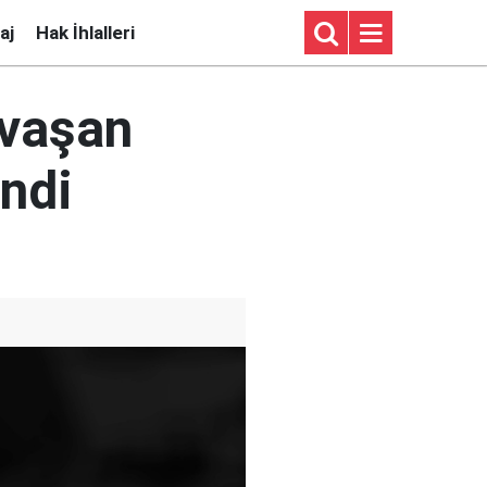
aj
Hak İhlalleri
avaşan
endi