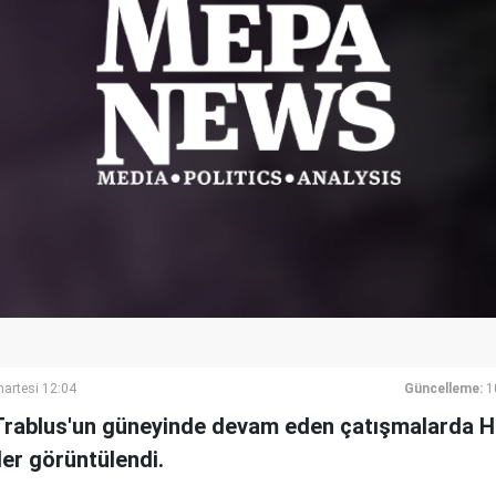
artesi 12:04
Güncelleme:
1
 Trablus'un güneyinde devam eden çatışmalarda H
er görüntülendi.