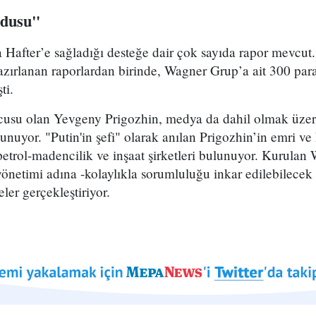
rdusu"
a Hafter’e sağladığı desteğe dair çok sayıda rapor mevcut
 hazırlanan raporlardan birinde, Wagner Grup’a ait 300 para
ti.
su olan Yevgeny Prigozhin, medya da dahil olmak üzere 
nuyor. "Putin'in şefi" olarak anılan Prigozhin’in emri ve 
 petrol-madencilik ve inşaat şirketleri bulunuyor. Kurulan
netimi adına -kolaylıkla sorumluluğu inkar edilebilecek ş
er gerçekleştiriyor.