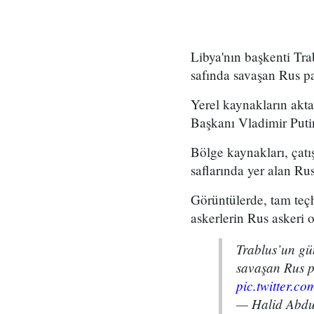
Libya'nın başkenti Tra
safında savaşan Rus pa
Yerel kaynakların aktar
Başkanı Vladimir Putin
Bölge kaynakları, çatı
saflarında yer alan Rus
Görüntülerde, tam teçh
askerlerin Rus askeri o
Trablus’un gü
savaşan Rus p
pic.twitter.
— Halid Abd