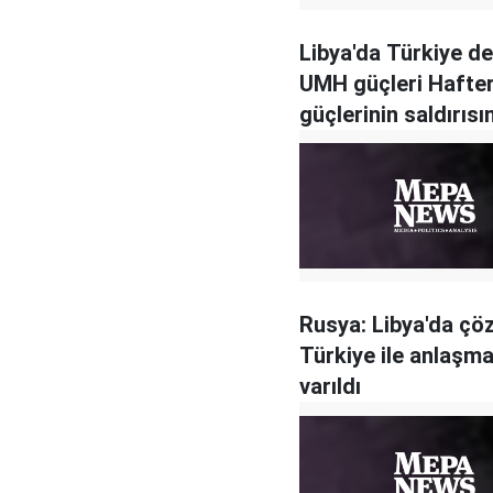
Libya'da Türkiye de
UMH güçleri Hafte
güçlerinin saldırısın
püskürttü
Rusya: Libya'da çö
Türkiye ile anlaşm
varıldı