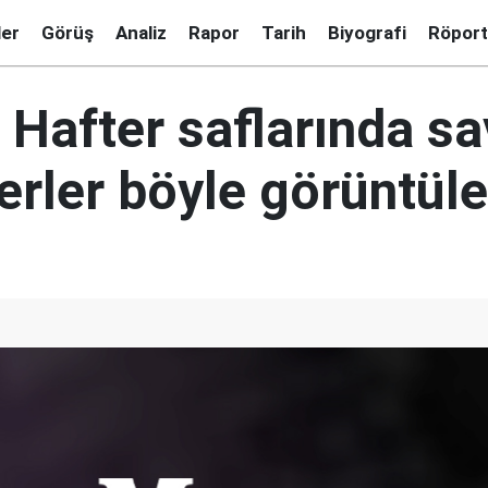
ler
Görüş
Analiz
Rapor
Tarih
Biyografi
Röport
 Hafter saflarında s
erler böyle görüntül