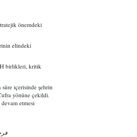
tratejik önemdeki
rinin elindeki
birlikleri, kritik
 süre içerisinde şehrin
 Cufra yönüne çekildi.
şe devam etmesi
فرح