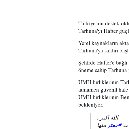
Türkiye'nin destek ol
Tarhuna'yı Hafter güçl
Yerel kaynakların akta
Tarhuna'ya saldırı başla
Şehirde Hafter'e bağlı
öneme sahip Tarhuna ye
UMH birliklerinin Tarh
tamamen güvenli hale g
UMH birliklerinin Ben
bekleniyor.
الله أكبر..
ات
#حفتر
منها