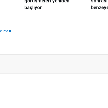
görüşmeleri yeniden
sonrası
başlıyor
benzey
ükümeti