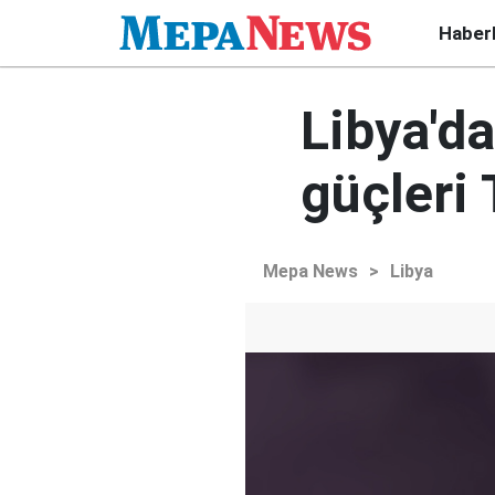
Haber
Libya'd
güçleri 
Mepa News
>
Libya