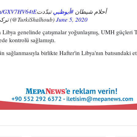
com/GXV7HV64tE
تبدّدت
#أبوظبي
أحلام شيطان
— تركي الشلهوب (@TurkiShalhoub)
June 5, 2020
 Libya genelinde çatışmalar yoğunlaşmış, UMH güçleri T
ede kontrolü sağlamıştı.
n sağlanmasıyla birlikte Hafter'in Libya'nın batısındaki e