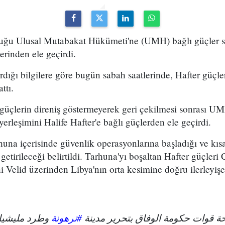
duğu Ulusal Mutabakat Hükümeti'ne (UMH) bağlı güçler s
erinden ele geçirdi.
rdığı bilgilere göre bugün sabah saatlerinde, Hafter güçle
ttı.
 güçlerin direniş göstermeyerek geri çekilmesi sonrası UMH 
rleşimini Halife Hafter'e bağlı güçlerden ele geçirdi.
una içerisinde güvenlik operasyonlarına başladığı ve kısa
etirileceği belirtildi. Tarhuna'yı boşaltan Hafter güçleri
i Velid üzerinden Libya'nın orta kesimine doğru ilerleyi
ة قوات حكومة الوفاق بتحرير مدينة
#ترهونة
وطرد مليشي