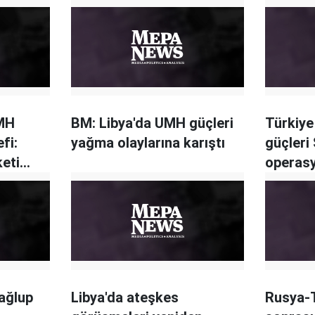
UMH
BM: Libya'da UMH güçleri
Türkiye
fi:
yağma olaylarına karıştı
güçleri 
eti
operasy
mağlup
Libya'da ateşkes
Rusya-T