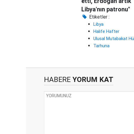
etti, Erdoğan artık
Libya'nın patronu"
Etiketler :
Libya
Halife Hafter
Ulusal Mutabakat H
Tarhuna
HABERE
YORUM KAT