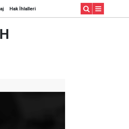
aj
Hak İhlalleri
MH
i