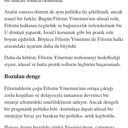
bir suikast sonucu öldürüldü.
Arafat sonrası dönem de aynı politika ile şekillendi, ancak
temel bir farkla: Bugün Filistin Yönetimi'nin ulusal rolü,
Filistin halkının özgürlük ve bağımsızlık özlemlerinde bir
U dönüşü yaparak, İsrail'i korumak gibi bir pratik role
boyun eğdirildi. Böylece Filistin Yönetimi ile Filistin halkı
arasındaki uçurum daha da büyüdü.
Daha da kötüsü, Filistin Yönetimi üstlenmeyi hedeflediği
siyasi, ulusal ve hatta pratik rollerin hiçbirini başaramadı.
Bozulan denge
Filistinlilerin çoğu Filistin Yönetimi'nin ortaya çıktığı
zorlu koşulları ve dolayısıyla tamamen devrimci bir
strateji izlemedeki sınırlılıklarını anlıyor. Ancak dengeli
bir pragmatik politika bile -kurtuluşa dayalı ulusal bir
stratejiye biraz yer bırakan bir politika- artık kayboldu.
Hassas denge bozuldu çünkü Siyonist proje, çatışmayı