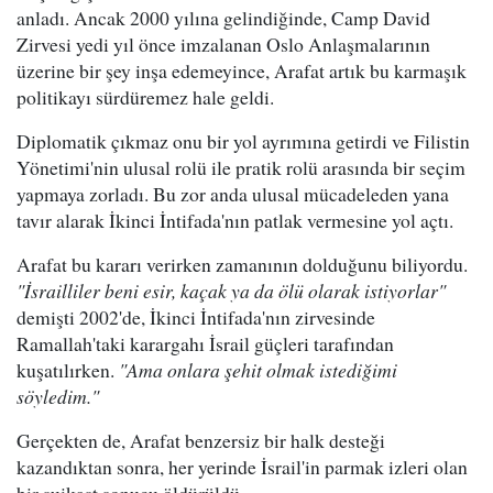
anladı. Ancak 2000 yılına gelindiğinde, Camp David
Zirvesi yedi yıl önce imzalanan Oslo Anlaşmalarının
üzerine bir şey inşa edemeyince, Arafat artık bu karmaşık
politikayı sürdüremez hale geldi.
Diplomatik çıkmaz onu bir yol ayrımına getirdi ve Filistin
Yönetimi'nin ulusal rolü ile pratik rolü arasında bir seçim
yapmaya zorladı. Bu zor anda ulusal mücadeleden yana
tavır alarak İkinci İntifada'nın patlak vermesine yol açtı.
Arafat bu kararı verirken zamanının dolduğunu biliyordu.
"İsrailliler beni esir, kaçak ya da ölü olarak istiyorlar"
demişti 2002'de, İkinci İntifada'nın zirvesinde
Ramallah'taki karargahı İsrail güçleri tarafından
kuşatılırken.
"Ama onlara şehit olmak istediğimi
söyledim."
Gerçekten de, Arafat benzersiz bir halk desteği
kazandıktan sonra, her yerinde İsrail'in parmak izleri olan