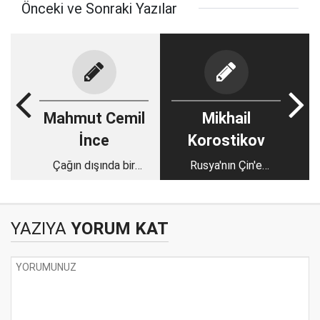
Önceki ve Sonraki Yazılar
Mahmut Cemil
Mikhail
İnce
Korostikov
Çağın dışında bir
Rusya'nın Çin'e
rejim: Afganistan
bağımlı olduğu iddiası
İslam Emirliği
ne kadar gerçek?
YAZIYA
YORUM KAT