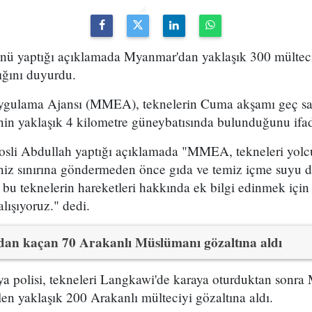
ü yaptığı açıklamada Myanmar'dan yaklaşık 300 mülteciy
ığını duyurdu.
ygulama Ajansı (MMEA), teknelerin Cuma akşamı geç sa
nin yaklaşık 4 kilometre güneybatısında bulunduğunu ifade
li Abdullah yaptığı açıklamada "MMEA, tekneleri yolc
deniz sınırına göndermeden önce gıda ve temiz içme suyu 
 bu teknelerin hareketleri hakkında ek bilgi edinmek için T
alışıyoruz." dedi.
an kaçan 70 Arakanlı Müslümanı gözaltına aldı
 polisi, tekneleri Langkawi'de karaya oturduktan sonr
en yaklaşık 200 Arakanlı mülteciyi gözaltına aldı.