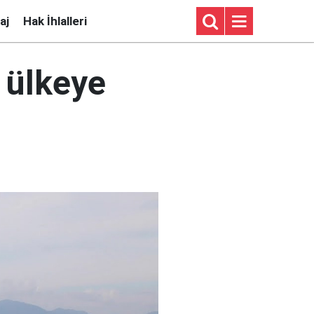
aj
Hak İhlalleri
 ülkeye