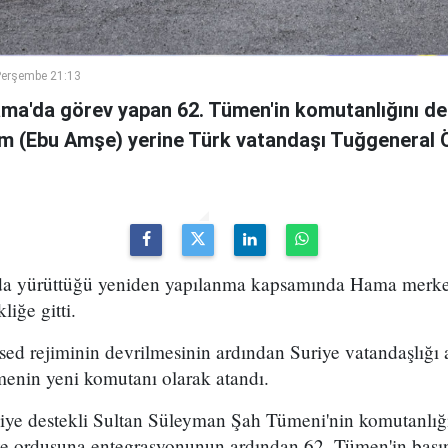
Perşembe 21:13
ama'da görev yapan 62. Tümen'in komutanlığını de
m (Ebu Amşe) yerine Türk vatandaşı Tuğgenera
uda yürüttüğü yeniden yapılanma kapsamında Hama merke
iğe gitti.
ed rejiminin devrilmesinin ardından Suriye vatandaşlığı
enin yeni komutanı olarak atandı.
kiye destekli Sultan Süleyman Şah Tümeni'nin komutanlığ
ye ordusuna entegrasyonunun ardından 62. Tümen'in başın