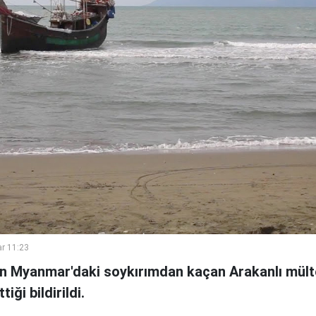
r 11:23
n Myanmar'daki soykırımdan kaçan Arakanlı mülte
ği bildirildi.