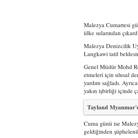
Malezya Cumartesi gün
ülke sularından çıkard
Malezya Denizcilik U
Langkawi tatil beldesi
Genel Müdür Mohd Ros
etmeleri için ulusal 
yardım sağladı. Ayrıca
yakın işbirliği içinde ç
Tayland Myanmar'd
Cuma günü ise Malezya
geldiğinden şüphelenil