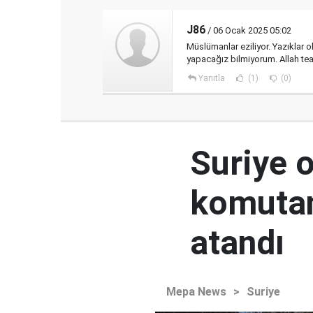
J86
/ 06 Ocak 2025 05:02
Müslümanlar eziliyor. Yazıklar 
yapacağız bilmiyorum. Allah teal
Yanıtla
(1)
(0)
Suriye 
komutan
atandı
Mepa News
>
Suriye