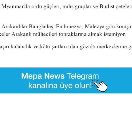
yanmar'da ordu güçleri, milis gruplar ve Budist çeteleri
n Arakanlılar Bangladeş, Endonezya, Malezya gibi komşu
keler Arakanlı mültecileri topraklarına almak istemiyor.
şırı kalabalık ve kötü şartları olan gözaltı merkezlerine g