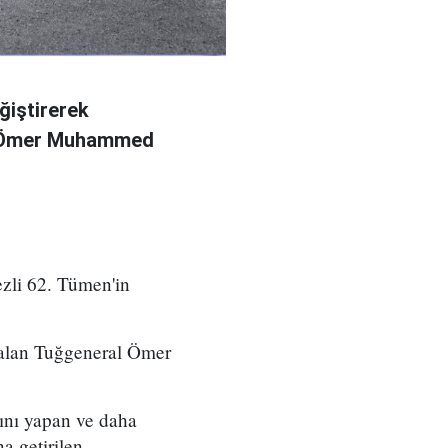
ğiştirerek
l Ömer Muhammed
zli 62. Tümen'in
 alan Tuğgeneral Ömer
ını yapan ve daha
a getirilen