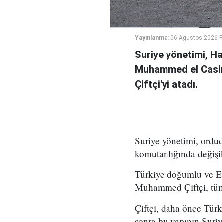
Yayınlanma:
06 Ağustos 2026 
Suriye yönetimi, H
Muhammed el Casi
Çiftçi'yi atadı.
Suriye yönetimi, ord
komutanlığında değişikl
Türkiye doğumlu ve Es
Muhammed Çiftçi, tüm
Çiftçi, daha önce Tür
sonra bu yapının Suri