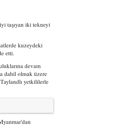
i taşıyan iki tekneyi
atlerde kuzeydeki
 etti.
uluklarına devam
da dahil olmak üzere
aylandlı yetkililerle
a Myanmar'dan