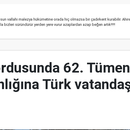
olsun vallahi malezya hükümetine orada hiç olmazsa bir çadırkent kurabilir. Ahir
a bizleri süründürür yerden yere vurur azaplardan azap beğen artık!!!!!
ordusunda 62. Tümen
lığına Türk vatandaş