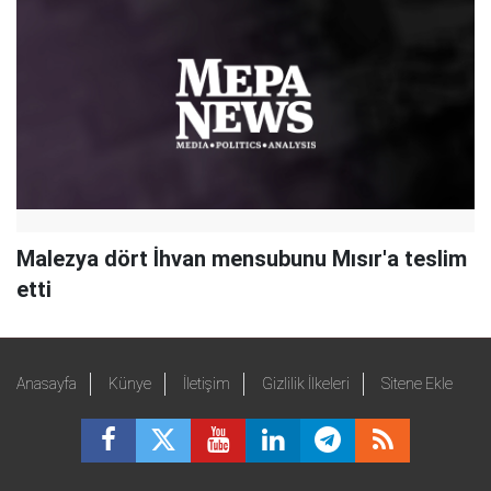
Malezya dört İhvan mensubunu Mısır'a teslim
etti
Anasayfa
Künye
İletişim
Gizlilik İlkeleri
Sitene Ekle