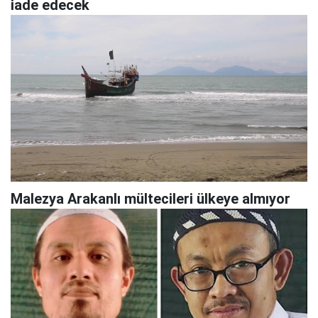
iade edecek
Malezya Arakanlı mültecileri ülkeye almıyor