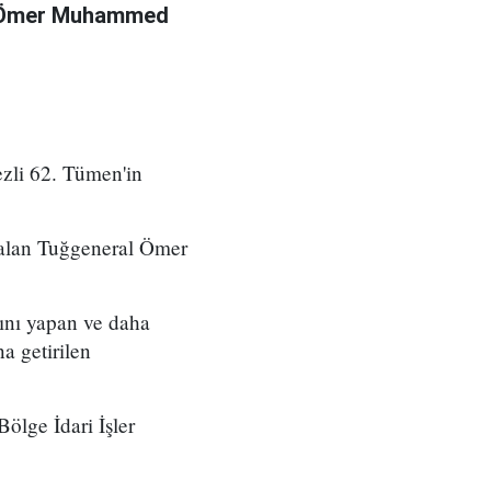
l Ömer Muhammed
zli 62. Tümen'in
 alan Tuğgeneral Ömer
ını yapan ve daha
a getirilen
ölge İdari İşler