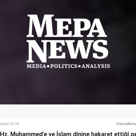
rtesi 20:28
Güncelleme
, Hz. Muhammed'e ve İslam dinine hakaret ettiği ge