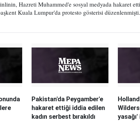
inlinin, Hazreti Muhammed'e sosyal medyada hakaret etti
başkent Kuala Lumpur'da protesto gösterisi düzenlenmişti
yonunda
Pakistan'da Peygamber'e
Holland
lere
hakaret ettiği iddia edilen
Wilders 
kadın serbest bırakıldı
yasağı'