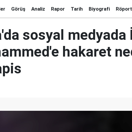
ler
Görüş
Analiz
Rapor
Tarih
Biyografi
Röport
'da sosyal medyada 
ammed'e hakaret ne
apis