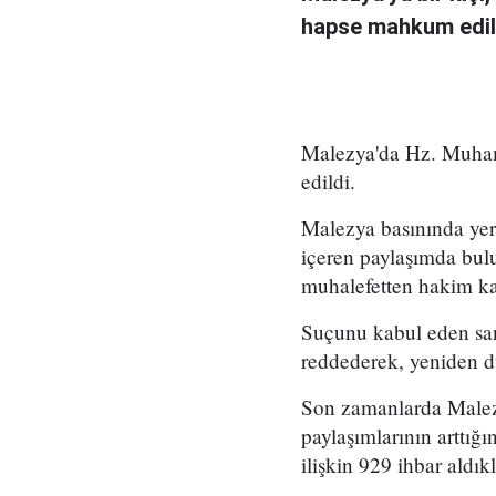
hapse mahkum edil
Malezya'da Hz. Muhamm
edildi.
Malezya basınında yer
içeren paylaşımda bul
muhalefetten hakim kar
Suçunu kabul eden sanı
reddederek, yeniden d
Son zamanlarda Malez
paylaşımlarının arttığ
ilişkin 929 ihbar aldıkl