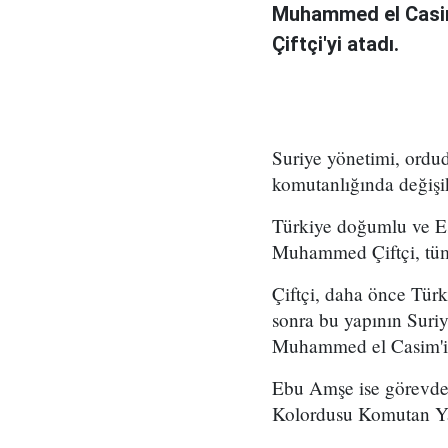
Muhammed el Casi
Çiftçi'yi atadı.
Suriye yönetimi, ord
komutanlığında değişikl
Türkiye doğumlu ve Es
Muhammed Çiftçi, tüm
Çiftçi, daha önce Tür
sonra bu yapının Suri
Muhammed el Casim'in
Ebu Amşe ise görevden
Kolordusu Komutan Yar