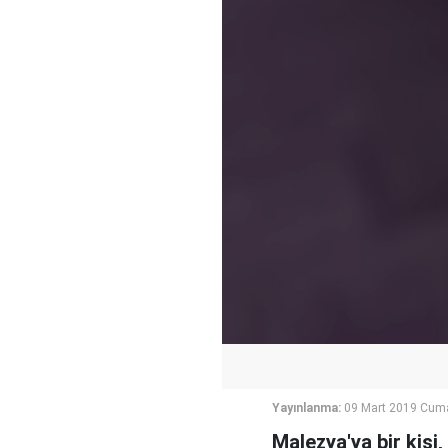
Yayınlanma:
09 Mart 2019 Cuma
Malezya'ya bir kişi