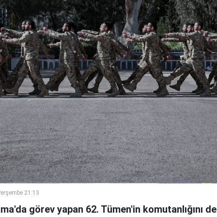
Perşembe 21:13
ama'da görev yapan 62. Tümen'in komutanlığını de