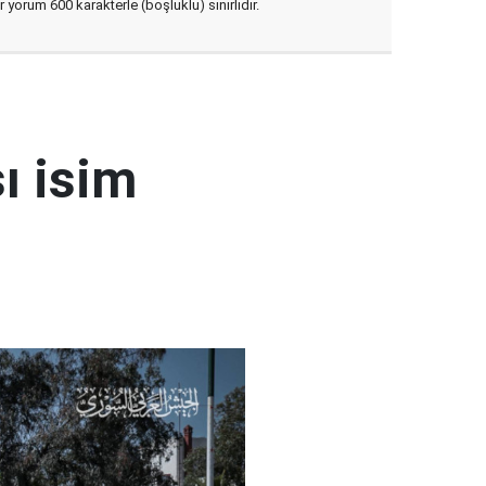
yorum 600 karakterle (boşluklu) sınırlıdır.
ı isim