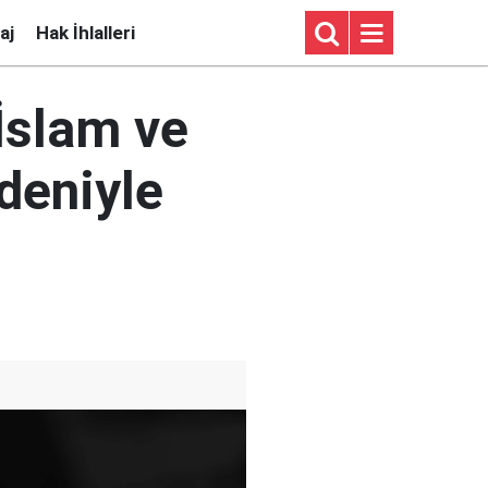
aj
Hak İhlalleri
İslam ve
deniyle