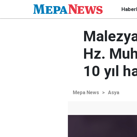
Haber
Malezya
Hz. Muh
10 yıl h
Mepa News
>
Asya