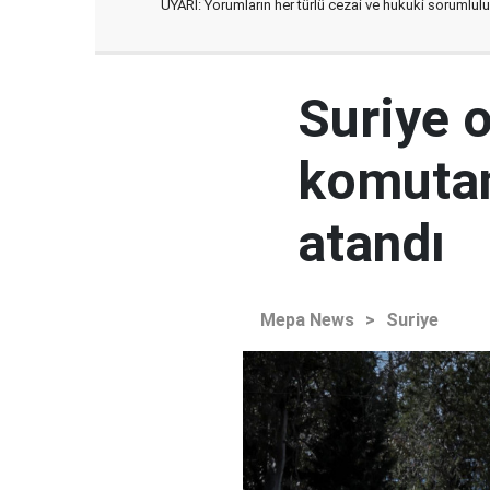
UYARI: Yorumların her türlü cezai ve hukuki sorumlulu
Suriye 
komutan
atandı
Mepa News
>
Suriye