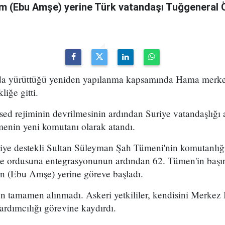
m (Ebu Amşe) yerine Türk vatandaşı Tuğgenera
uda yürüttüğü yeniden yapılanma kapsamında Hama merke
iğe gitti.
ed rejiminin devrilmesinin ardından Suriye vatandaşlığı
enin yeni komutanı olarak atandı.
kiye destekli Sultan Süleyman Şah Tümeni'nin komutanlığ
ye ordusuna entegrasyonunun ardından 62. Tümen'in başın
 (Ebu Amşe) yerine göreve başladı.
 tamamen alınmadı. Askeri yetkililer, kendisini Merkez B
dımcılığı görevine kaydırdı.