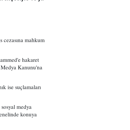
pis cezasına mahkum
uhammed'e hakaret
 ve Medya Kanunu'na
nık ise suçlamaları
 sosyal medya
 genelinde konuya