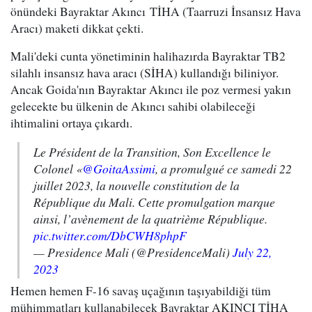
önündeki Bayraktar Akıncı TİHA (Taarruzi İnsansız Hava
Aracı) maketi dikkat çekti.
Mali'deki cunta yönetiminin halihazırda Bayraktar TB2
silahlı insansız hava aracı (SİHA) kullandığı biliniyor.
Ancak Goida'nın Bayraktar Akıncı ile poz vermesi yakın
gelecekte bu ülkenin de Akıncı sahibi olabileceği
ihtimalini ortaya çıkardı.
Le Président de la Transition, Son Excellence le
Colonel «
@GoitaAssimi
, a promulgué ce samedi 22
juillet 2023, la nouvelle constitution de la
République du Mali. Cette promulgation marque
ainsi, l’avènement de la quatrième République.
pic.twitter.com/DbCWH8phpF
— Presidence Mali (@PresidenceMali)
July 22,
2023
Hemen hemen F-16 savaş uçağının taşıyabildiği tüm
mühimmatları kullanabilecek Bayraktar AKINCI TİHA