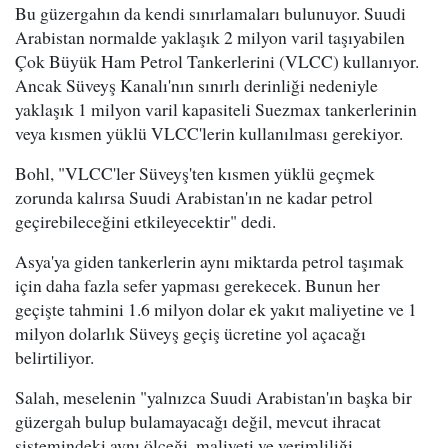
Bu güzergahın da kendi sınırlamaları bulunuyor. Suudi
Arabistan normalde yaklaşık 2 milyon varil taşıyabilen
Çok Büyük Ham Petrol Tankerlerini (VLCC) kullanıyor.
Ancak Süveyş Kanalı'nın sınırlı derinliği nedeniyle
yaklaşık 1 milyon varil kapasiteli Suezmax tankerlerinin
veya kısmen yüklü VLCC'lerin kullanılması gerekiyor.
Bohl, "VLCC'ler Süveyş'ten kısmen yüklü geçmek
zorunda kalırsa Suudi Arabistan'ın ne kadar petrol
geçirebileceğini etkileyecektir" dedi.
Asya'ya giden tankerlerin aynı miktarda petrol taşımak
için daha fazla sefer yapması gerekecek. Bunun her
geçişte tahmini 1.6 milyon dolar ek yakıt maliyetine ve 1
milyon dolarlık Süveyş geçiş ücretine yol açacağı
belirtiliyor.
Salah, meselenin "yalnızca Suudi Arabistan'ın başka bir
güzergah bulup bulamayacağı değil, mevcut ihracat
sistemindeki aynı ölçeği, maliyeti ve verimliliği