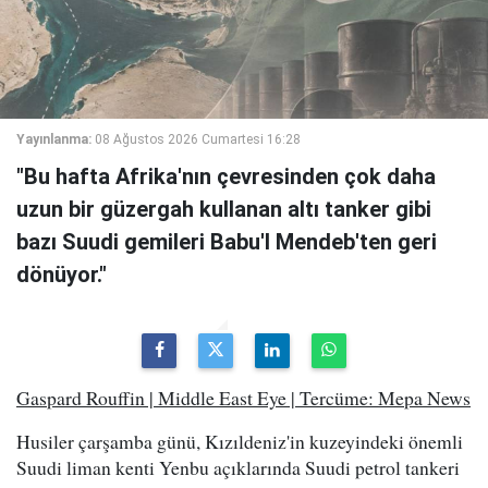
Yayınlanma:
08 Ağustos 2026 Cumartesi 16:28
"Bu hafta Afrika'nın çevresinden çok daha
uzun bir güzergah kullanan altı tanker gibi
bazı Suudi gemileri Babu'l Mendeb'ten geri
dönüyor."
Gaspard Rouffin | Middle East Eye | Tercüme: Mepa News
Husiler çarşamba günü, Kızıldeniz'in kuzeyindeki önemli
Suudi liman kenti Yenbu açıklarında Suudi petrol tankeri